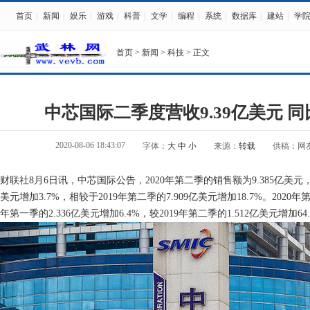
首页
|
新闻
|
娱乐
|
游戏
|
科普
|
文学
|
编程
|
系统
|
数据库
|
建站
|
学
首页
>
新闻
>
科技
> 正文
中芯国际二季度营收9.39亿美元 同比
2020-08-06 18:43:07
字体：
大
中
小
来源：
转载
供稿：网
财联社8月6日讯，中芯国际公告，2020年第二季的销售额为9.385亿美元，相
美元增加3.7%，相较于2019年第二季的7.909亿美元增加18.7%。2020年
年第一季的2.336亿美元增加6.4%，较2019年第二季的1.512亿美元增加64