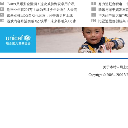
Twitter又曝安全漏洞！这次威胁到安卓用户私
努力追赶台积电！中
刚毕业年薪201万！华为天才少年计划引入最高
腾讯与老干妈发布
诺基亚推出5G自动化运营：分钟级切片上线
华为已申请大量“鸿
游戏内容月活突破3亿 快手：未来将引入1万家
比亚迪股价创新高 
关于本站
-
网上
Copyright © 2008 - 202