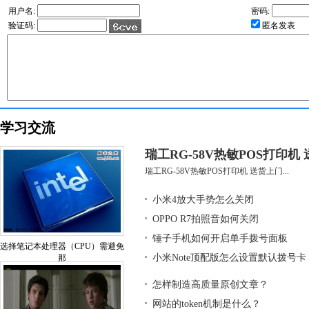
用户名:
密码:
验证码:
匿名发表
学习交流
瑞工RG-58V热敏POS打印机
瑞工RG-58V热敏POS打印机 送货上门...
小米4放大手势怎么关闭
OPPO R7拍照音如何关闭
锤子手机如何开启单手拨号面板
选择笔记本处理器（CPU）需避免
小米Note顶配版怎么设置默认拨号卡
那
怎样制造高质量原创文章？
网站的token机制是什么？