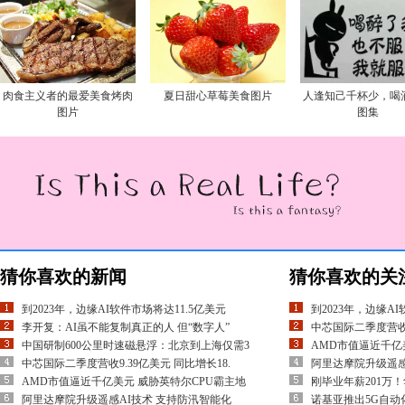
肉食主义者的最爱美食烤肉
夏日甜心草莓美食图片
人逢知己千杯少，喝
图片
图集
猜你喜欢的新闻
猜你喜欢的关
到2023年，边缘AI软件市场将达11.5亿美元
到2023年，边缘AI
李开复：AI虽不能复制真正的人 但“数字人”
中芯国际二季度营收9
中国研制600公里时速磁悬浮：北京到上海仅需3
AMD市值逼近千亿
中芯国际二季度营收9.39亿美元 同比增长18.
阿里达摩院升级遥感
AMD市值逼近千亿美元 威胁英特尔CPU霸主地
刚毕业年薪201万
阿里达摩院升级遥感AI技术 支持防汛智能化
诺基亚推出5G自动