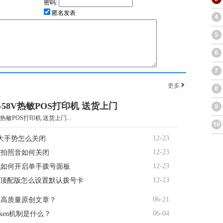
密码:
匿名发表
更多
-58V热敏POS打印机 送货上门
V热敏POS打印机 送货上门...
12-23
大手势怎么关闭
12-23
R7拍照音如何关闭
12-23
机如何开启单手拨号面板
12-23
te顶配版怎么设置默认拨号卡
06-21
造高质量原创文章？
06-04
oken机制是什么？