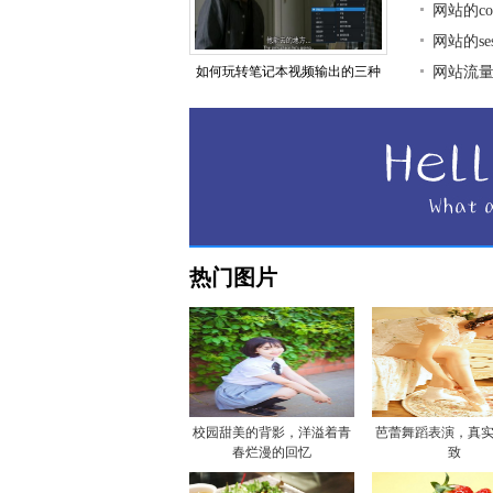
网站的co
网站的se
如何玩转笔记本视频输出的三种
网站流
热门图片
校园甜美的背影，洋溢着青
芭蕾舞蹈表演，真
春烂漫的回忆
致