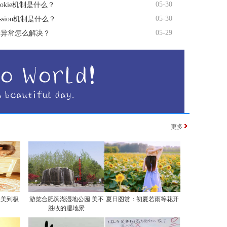
05-30
okie机制是什么？
05-30
ssion机制是什么？
05-29
量异常怎么解决？
更多
实美到极
游览合肥滨湖湿地公园 美不
夏日图赏：初夏若雨等花开
胜收的湿地景