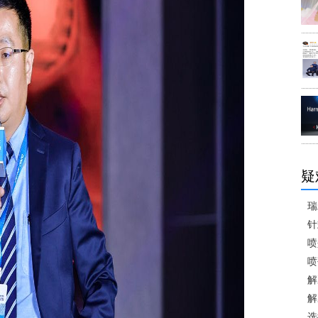
疑
瑞
针
喷
喷
解
解
选