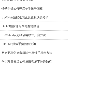
锤子手机如何开启单手拨号面板
小米Note顶配版怎么设置默认拨号卡
LG G3如何开启来电翻转静音
三星S6Edge超级省电模式开启方法
HTC M8媒体手势如何关闭
努比亚Z9怎么装SIM卡 Z9插手机卡方法
华为P8青春版如何屏蔽锁屏下拉通知栏