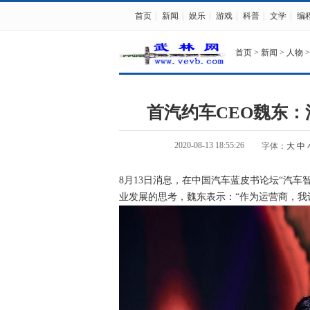
首页
|
新闻
|
娱乐
|
游戏
|
科普
|
文学
|
编
首页
>
新闻
>
人物
>
首汽约车CEO魏东
2020-08-13 18:55:26
字体：
大
中
8月13日消息，在中国汽车蓝皮书论坛“汽车
业发展的思考，魏东表示：“作为运营商，我