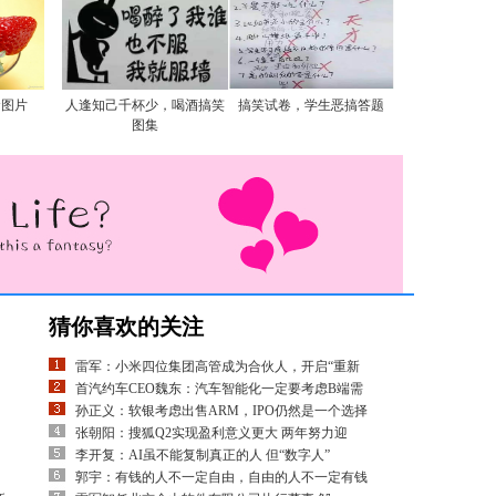
食图片
人逢知己千杯少，喝酒搞笑
搞笑试卷，学生恶搞答题
图集
猜你喜欢的关注
雷军：小米四位集团高管成为合伙人，开启“重新
首汽约车CEO魏东：汽车智能化一定要考虑B端需
孙正义：软银考虑出售ARM，IPO仍然是一个选择
张朝阳：搜狐Q2实现盈利意义更大 两年努力迎
李开复：AI虽不能复制真正的人 但“数字人”
郭宇：有钱的人不一定自由，自由的人不一定有钱