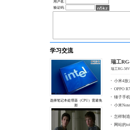
用户名:
验证码:
学习交流
瑞工RG
瑞工RG-58
小米4放
OPPO 
锤子手
选择笔记本处理器（CPU）需避免
小米No
那
怎样制
网站的t