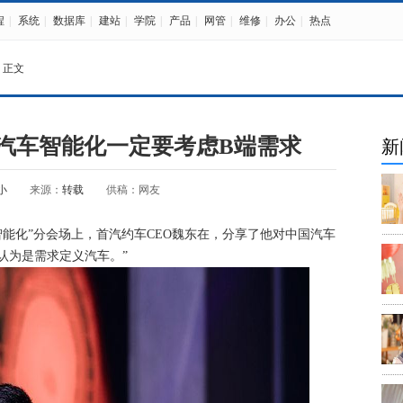
程
|
系统
|
数据库
|
建站
|
学院
|
产品
|
网管
|
维修
|
办公
|
热点
 正文
：汽车智能化一定要考虑B端需求
新
小
来源：
转载
供稿：网友
智能化”分会场上，首汽约车CEO魏东在，分享了他对中国汽车
认为是需求定义汽车。”