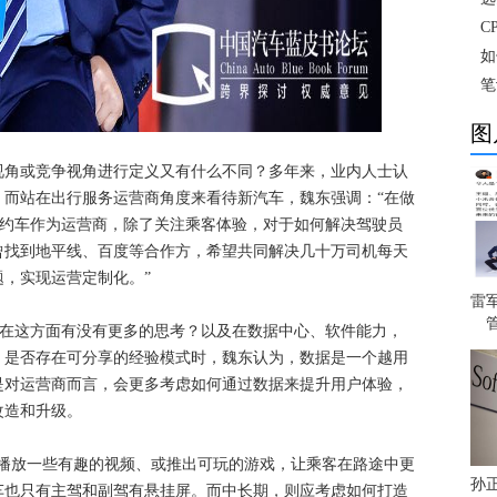
C
如
笔
图
视角或竞争视角进行定义又有什么不同？多年来，业内人士认
，而站在出行服务运营商角度来看待新汽车，魏东强调：“在做
汽约车作为运营商，除了关注乘客体验，对于如何解决驾驶员
曾找到地平线、百度等合作方，希望共同解决几十万司机每天
，实现运营定制化。”
雷
，在这方面有没有更多的思考？以及在数据中心、软件能力，
，是否存在可分享的经验模式时，魏东认为，数据是一个越用
是对运营商而言，会更多考虑如何通过数据来提升用户体验，
改造和升级。
能播放一些有趣的视频、或推出可玩的游戏，让乘客在路途中更
孙
车也只有主驾和副驾有悬挂屏。而中长期，则应考虑如何打造