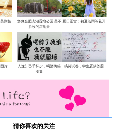
实美到极
游览合肥滨湖湿地公园 美不
夏日图赏：初夏若雨等花开
胜收的湿地景
食图片
人逢知己千杯少，喝酒搞笑
搞笑试卷，学生恶搞答题
图集
猜你喜欢的关注