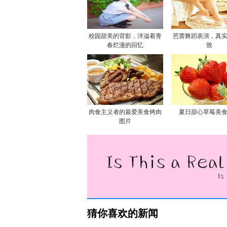
校园甜美的背影，洋溢着青
芭蕾舞蹈表演，真
春烂漫的回忆
致
肉食主义者的最爱美食烤肉
夏日甜心草莓美
图片
猜你喜欢的新闻