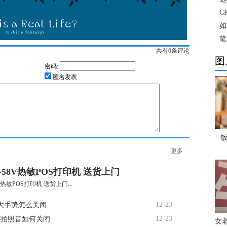
C
如
笔
共有
0
条评论
图
密码:
匿名发表
饭
更多
-58V热敏POS打印机 送货上门
V热敏POS打印机 送货上门...
12-23
大手势怎么关闭
12-23
R7拍照音如何关闭
女