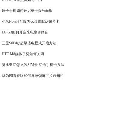
锤子手机如何开启单手拨号面板
小米Note顶配版怎么设置默认拨号卡
LG G3如何开启来电翻转静音
三星S6Edge超级省电模式开启方法
HTC M8媒体手势如何关闭
努比亚Z9怎么装SIM卡 Z9插手机卡方法
华为P8青春版如何屏蔽锁屏下拉通知栏