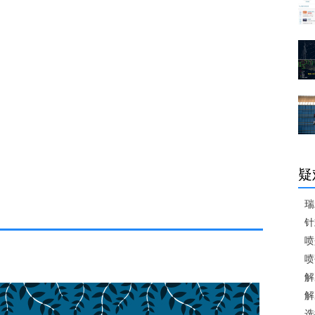
疑
瑞
针
喷
喷
解
解
选