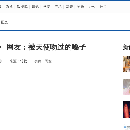
程
|
系统
|
数据库
|
建站
|
学院
|
产品
|
网管
|
维修
|
办公
|
热点
 正文
刁》 网友：被天使吻过的嗓子
新
小
来源：
转载
供稿：网友