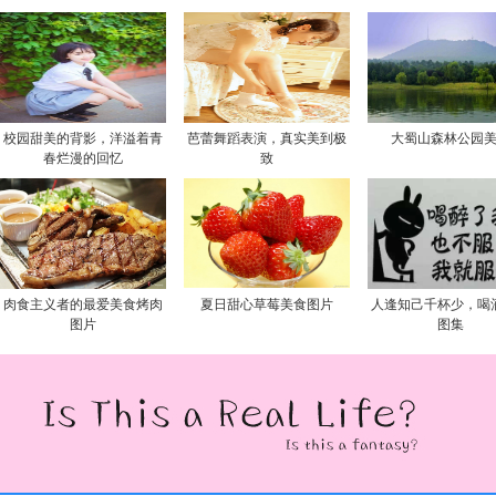
校园甜美的背影，洋溢着青
芭蕾舞蹈表演，真实美到极
大蜀山森林公园
春烂漫的回忆
致
肉食主义者的最爱美食烤肉
夏日甜心草莓美食图片
人逢知己千杯少，喝
图片
图集