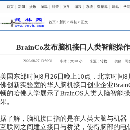
首页
|
新闻
|
娱乐
|
游戏
|
科普
|
文学
|
编程
|
系统
|
数据库
|
建站
|
学
首页
>
新闻
>
科技
> 正文
BrainCo发布脑机接口人类智能操作系
2020-08-27 13:59:31
字体：
大
中
小
来源：
转载
供稿：网
美国东部时间8月26日晚上10点，北京时间8
佛创新实验室的华人脑机接口创业企业Brain
顿的哈佛大学展示了BrainOS人类大脑智能
果。
据了解，脑机接口指的是在人类大脑与机器
互联网之间建立接口与桥梁，使得脑部的电