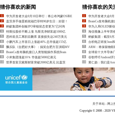
猜你喜欢的新闻
猜你喜欢的关
华为开发者大会9月10日举行：将公布鸿蒙OS和E
华为开发者大会9月
盖茨亲手做蛋糕祝福巴菲特90岁生日：好甜！
BrainCo发布脑机
蚂蚁集团科创板IPO审核状态变更为“已问询
华为入局OLED驱
特斯拉股价不断上涨 马斯克净财富超1000亿
海信视像上半年营收
思科前员工离职后删库 直接损失达240万美元
蚂蚁集团：截至6月3
小鹏汽车上市首日上涨超40% 总市值超155亿
台积电正研发3nm和4
飘乐队《合肥好大事》：搞笑合肥方言演唱MV
ARM：将保留物联
BrainCo发布脑机接口人类智能操作系统Brain
全球前十大半导体厂
小米集团涨超10％ 市值超5000亿港元
谷歌呼吁Androi
世界首富贝索斯财富突破2000亿美元 比盖茨
黄仁勋：我们是Ar
关于本站
-
网上
Copyright © 2008 - 202