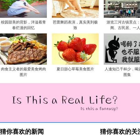
校园甜美的背影，洋溢着青
芭蕾舞蹈表演，真实美到极
游览三河古镇景点
春烂漫的回忆
致
阁、古民居、一
肉食主义者的最爱美食烤肉
夏日甜心草莓美食图片
人逢知己千杯少，喝
图片
图集
猜你喜欢的新闻
猜你喜欢的关