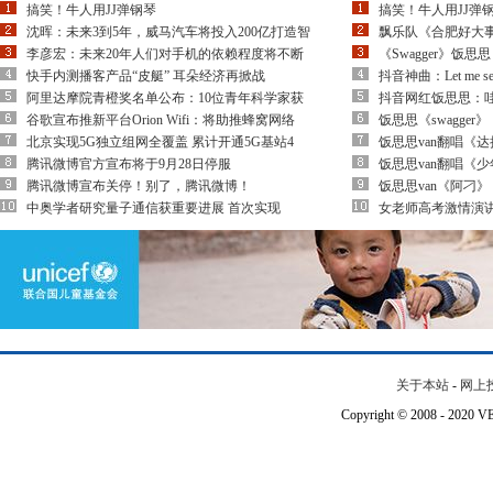
搞笑！牛人用JJ弹钢琴
搞笑！牛人用JJ弹
沈晖：未来3到5年，威马汽车将投入200亿打造智
飘乐队《合肥好大
李彦宏：未来20年人们对手机的依赖程度将不断
《Swagger》饭
快手内测播客产品“皮艇” 耳朵经济再掀战
抖音神曲：Let me see
阿里达摩院青橙奖名单公布：10位青年科学家获
抖音网红饭思思：
谷歌宣布推新平台Orion Wifi：将助推蜂窝网络
饭思思《swagge
北京实现5G独立组网全覆盖 累计开通5G基站4
饭思思van翻唱《
腾讯微博官方宣布将于9月28日停服
饭思思van翻唱《
腾讯微博宣布关停！别了，腾讯微博！
饭思思van《阿刁
中奥学者研究量子通信获重要进展 首次实现
女老师高考激情演
关于本站
-
网上
Copyright © 2008 - 202