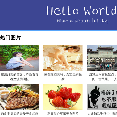
热门图片
校园甜美的背影，洋溢着青
芭蕾舞蹈表演，真实美到极
游览三河古镇景点
春烂漫的回忆
致
阁、古民居、一
肉食主义者的最爱美食烤肉
夏日甜心草莓美食图片
人逢知己千杯少，喝