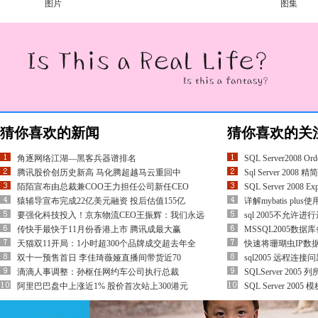
图片
图集
猜你喜欢的新闻
猜你喜欢的关
角逐网络江湖―黑客兵器谱排名
SQL Server2008 
腾讯股价创历史新高 马化腾超越马云重回中
Sql Server 2008 精
陌陌宣布由总裁兼COO王力担任公司新任CEO
SQL Server 2008 Ex
猿辅导宣布完成22亿美元融资 投后估值155亿
详解mybatis plu
要强化科技投入！京东物流CEO王振辉：我们永远
sql 2005不允
传快手最快于11月份香港上市 腾讯成最大赢
MSSQL2005数据库
天猫双11开局：1小时超300个品牌成交超去年全
快速将珊瑚虫IP数据
双十一预售首日 李佳琦薇娅直播间带货近70
sql2005 远程连
滴滴人事调整：孙枢任网约车公司执行总裁
SQLServer 20
阿里巴巴盘中上涨近1% 股价首次站上300港元
SQL Server 20