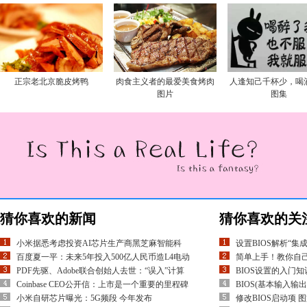
正宗老北京脆皮烤鸭
肉食主义者的最爱美食烤肉
人逢知己千杯少，喝
图片
图集
猜你喜欢的新闻
猜你喜欢的关
小米据悉考虑投资AI芯片生产商黑芝麻智能科
设置BIOS解析“集
百度夏一平：未来5年投入500亿人民币造L4电动
简单上手！教你自己
PDF先驱、Adobe联合创始人去世：“误入”计算
BIOS设置的入门知
Coinbase CEO公开信：上市是一个重要的里程碑
BIOS(基本输入输
小米自研芯片曝光：5G频段 今年发布
修改BIOS启动项 