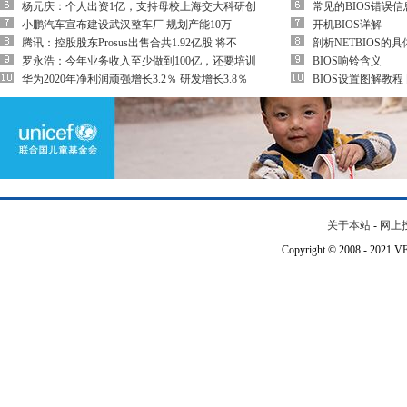
杨元庆：个人出资1亿，支持母校上海交大科研创
常见的BIOS错误
小鹏汽车宣布建设武汉整车厂 规划产能10万
开机BIOS详解
腾讯：控股股东Prosus出售合共1.92亿股 将不
剖析NETBIOS的
罗永浩：今年业务收入至少做到100亿，还要培训
BIOS响铃含义
华为2020年净利润顽强增长3.2％ 研发增长3.8％
BIOS设置图解教程
关于本站
-
网上
Copyright © 2008 - 202