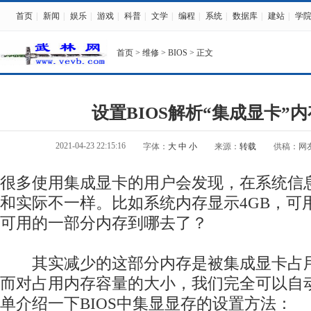
首页
|
新闻
|
娱乐
|
游戏
|
科普
|
文学
|
编程
|
系统
|
数据库
|
建站
|
学
首页
>
维修
>
BIOS
> 正文
设置BIOS解析“集成显卡”
2021-04-23 22:15:16
字体：
大
中
小
来源：
转载
供稿：网
很多使用集成显卡的用户会发现，在系统信
和实际不一样。比如系统内存显示4GB，可用
可用的一部分内存到哪去了？
其实减少的这部分内存是被集成显卡占用
而对占用内存容量的大小，我们完全可以自
单介绍一下BIOS中集显显存的设置方法：