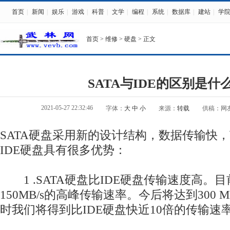
首页
|
新闻
|
娱乐
|
游戏
|
科普
|
文学
|
编程
|
系统
|
数据库
|
建站
|
学
首页
>
维修
>
硬盘
> 正文
SATA与IDE的区别是什
2021-05-27 22:32:46
字体：
大
中
小
来源：
转载
供稿：网
SATA硬盘采用新的设计结构，数据传输快
IDE硬盘具有很多优势：
1 .SATA硬盘比IDE硬盘传输速度高。目
150MB/s的高峰传输速率。今后将达到300 MB/
时我们将得到比IDE硬盘快近10倍的传输速