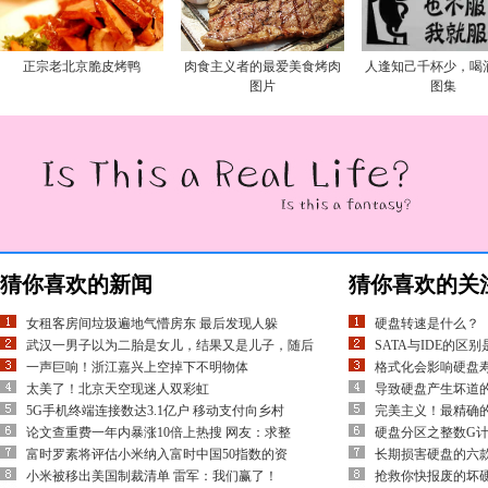
正宗老北京脆皮烤鸭
肉食主义者的最爱美食烤肉
人逢知己千杯少，喝
图片
图集
猜你喜欢的新闻
猜你喜欢的关
女租客房间垃圾遍地气懵房东 最后发现人躲
硬盘转速是什么？
武汉一男子以为二胎是女儿，结果又是儿子，随后
SATA与IDE的区
一声巨响！浙江嘉兴上空掉下不明物体
格式化会影响硬盘
太美了！北京天空现迷人双彩虹
导致硬盘产生坏道
5G手机终端连接数达3.1亿户 移动支付向乡村
完美主义！最精确
论文查重费一年内暴涨10倍上热搜 网友：求整
硬盘分区之整数G计
富时罗素将评估小米纳入富时中国50指数的资
长期损害硬盘的六
小米被移出美国制裁清单 雷军：我们赢了！
抢救你快报废的坏