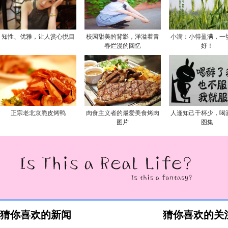
知性、优雅，让人赏心悦目
校园甜美的背影，洋溢着青
小满：小得盈满，一
春烂漫的回忆
好！
正宗老北京脆皮烤鸭
肉食主义者的最爱美食烤肉
人逢知己千杯少，喝
图片
图集
猜你喜欢的新闻
猜你喜欢的关