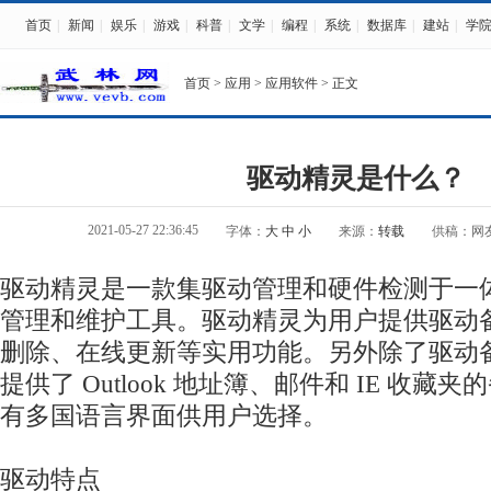
首页
|
新闻
|
娱乐
|
游戏
|
科普
|
文学
|
编程
|
系统
|
数据库
|
建站
|
学
首页
>
应用
>
应用软件
> 正文
驱动精灵是什么？
2021-05-27 22:36:45
字体：
大
中
小
来源：
转载
供稿：网
驱动精灵是一款集驱动管理和硬件检测于一
管理和维护工具。驱动精灵为用户提供驱动
删除、在线更新等实用功能。另外除了驱动
提供了 Outlook 地址簿、邮件和 IE 收
有多国语言界面供用户选择。
驱动特点