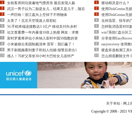
女租客房间垃圾遍地气懵房东 最后发现人躲
驱动精灵是什么？
武汉一男子以为二胎是女儿，结果又是儿子，随后
使用DiskGeniu
一声巨响！浙江嘉兴上空掉下不明物体
使用DiskGeniu
太美了！北京天空现迷人双彩虹
去掉迅雷、快车的
5G手机终端连接数达3.1亿户 移动支付向乡村
怎样取消迅雷对IE
论文查重费一年内暴涨10倍上热搜 网友：求整
win7系统C盘分区工具 Ac
富时罗素将评估小米纳入富时中国50指数的资
分享使用EasyReco
小米被移出美国制裁清单 雷军：我们赢了！
easyrecovery 使
男子刷视频看到妻子和别人结婚 报警后牵出1
硬盘坏道检测工具M
感人！70岁父亲坐30小时大巴给女儿送特产
怎么彻底删除文件 DI
关于本站
-
网上
Copyright © 2008 - 202