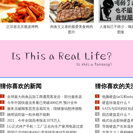
正宗老北京脆皮烤鸭
肉食主义者的最爱美食烤肉
人逢知己千杯少，喝
图片
图集
猜你喜欢的新闻
猜你喜欢的关
全球最大肉食品加工商遭黑客攻击：部分服务器
电脑硬盘fat32和nt
今年中国快递业务量已突破400亿件 预计全年
硬盘转速是什么？
服务员被顾客恶意连扇耳光，情绪激动怒摔酒瓶
SATA与IDE的区
姚明说吃饭一粒米都不能剩
固态硬盘是什么？
2021，今年全国高考报名1078万人
格式化会影响硬盘
LG正式停产手机！工厂正在向生产家用电器过渡
导致硬盘产生坏道
我国已启动时速400公里等级高速动车组研制
完美主义！最精确