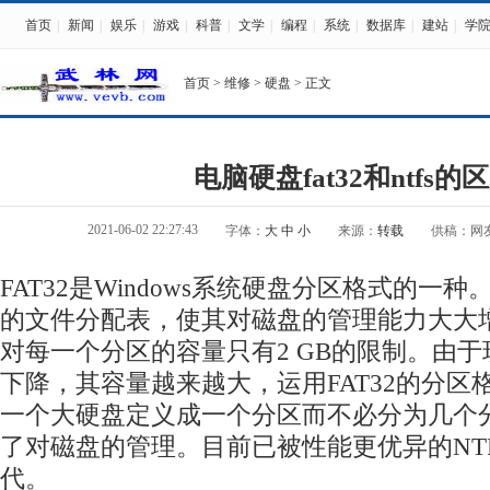
首页
|
新闻
|
娱乐
|
游戏
|
科普
|
文学
|
编程
|
系统
|
数据库
|
建站
|
学
首页
>
维修
>
硬盘
> 正文
电脑硬盘fat32和ntfs的
2021-06-02 22:27:43
字体：
大
中
小
来源：
转载
供稿：网
FAT32是Windows系统硬盘分区格式的一
的文件分配表，使其对磁盘的管理能力大大增强
对每一个分区的容量只有2 GB的限制。由
下降，其容量越来越大，运用FAT32的分区
一个大硬盘定义成一个分区而不必分为几个
了对磁盘的管理。目前已被性能更优异的NT
代。