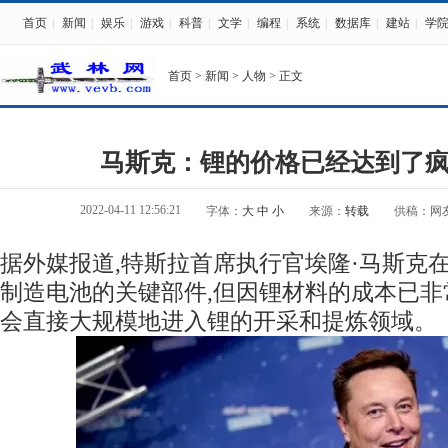
首页
|
新闻
|
娱乐
|
游戏
|
科普
|
文学
|
编程
|
系统
|
数据库
|
建站
|
学
首页
>
新闻
>
人物
> 正文
马斯克：锂的价格已经达到了
2022-04-11 12:56:21
字体：
大
中
小
来源：
转载
供稿：网
据外媒报道,特斯拉首席执行官埃隆·马斯克
制造电池的关键部件,但因锂材料的成本已非
会直接大规模地进入锂的开采和提炼领域。