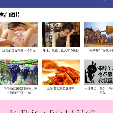
热门图片
甜美的笑容就像一缕阳光
知性、优雅，让人赏心悦目
芜湖有个“松鼠小
一串串晶莹剔透的葡萄，像
正宗老北京脆皮烤鸭
人逢知己千杯少，喝
一颗颗宝石挂在藤
图集