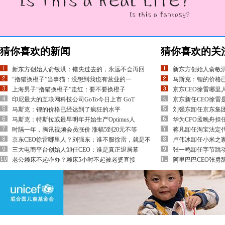
猜你喜欢的新闻
猜你喜欢的关
新东方创始人俞敏洪：错失过去的，永远不会再回
新东方创始人俞敏
“撸猫换橙子”当事猫：没想到我也有营业的一
马斯克：锂的价格
上海男子“撸猫换橙子”走红：要不要换橙子
京东CEO徐雷哪里
印尼最大的互联网科技公司GoTo今日上市 GoT
京东新任CEO徐雷
马斯克：锂的价格已经达到了疯狂的水平
刘强东卸任京东集团
马斯克：特斯拉或最早明年开始生产Optimus人
华为CFO孟晚舟担
时隔一年，腾讯视频会员涨价 涨幅5到20元不等
蒋凡卸任淘宝法定
京东CEO徐雷哪里人？刘强东：谁不服徐雷，就是不
卢伟冰卸任小米之
三大电商平台创始人卸任CEO：谁是真正退居幕
张一鸣卸任字节跳动
老公赖床不起咋办？赖床5小时不起被老婆直接
阿里巴巴CEO张勇