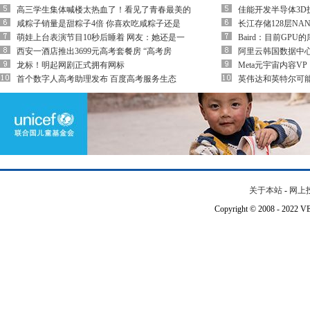
高三学生集体喊楼太热血了！看见了青春最美的
佳能开发半导体3D
咸粽子销量是甜粽子4倍 你喜欢吃咸粽子还是
长江存储128层NA
萌娃上台表演节目10秒后睡着 网友：她还是一
Baird：目前GP
西安一酒店推出3699元高考套餐房 “高考房
阿里云韩国数据中
龙标！明起网剧正式拥有网标
Meta元宇宙内容
首个数字人高考助理发布 百度高考服务生态
英伟达和英特尔可
关于本站
-
网上
Copyright © 2008 - 202