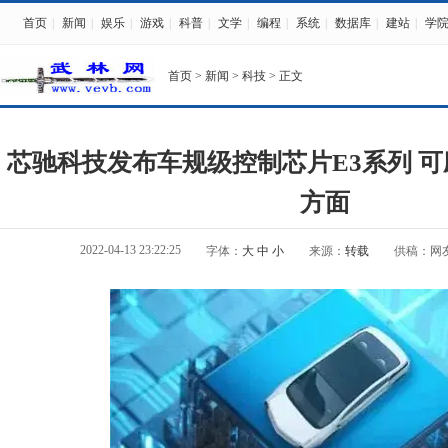
首页
|
新闻
|
娱乐
|
游戏
|
科普
|
文学
|
编程
|
系统
|
数据库
|
建站
|
学
首页
>
新闻
>
科技
> 正文
芯驰科技发布车规级控制芯片E3系列 
方面
2022-04-13 23:22:25
字体：
大
中
小
来源：
转载
供稿：网