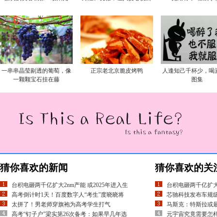
一串串晶莹剔透的葡萄，像
正宗老北京脆皮烤鸭
人逢知己千杯少，喝
一颗颗宝石挂在藤
图集
猜你喜欢的新闻
猜你喜欢的关
台积电砸两千亿扩大2nm产能 或2025年进入生
台积电砸两千亿扩大2
高考倒计时1天！百度数字人“考生”度晓晓将
芯驰科技发布车规级
太拼了！男老师穿旗袍为高考学生打气
马斯克：特斯拉或最早
高考“钉子户”梁实第26次备考：如果早几年选
元宇宙究竟需要怎