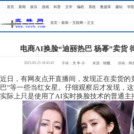
首页
|
新闻
|
娱乐
|
游戏
|
科普
|
文学
|
编程
|
系统
|
数据库
|
建站
|
学
首页
>
新闻
>
互联网
> 正文
电商AI换脸“迪丽热巴 杨幂”卖货
2023-05-25 18:43:45
字体：
大
中
小
来源：
转载
供稿：网
近日，有网友点开直播间，发现正在卖货的竟
巴”等一些当红女星。仔细观察后才发现，这
实际上只是使用了AI实时换脸技术的普通主