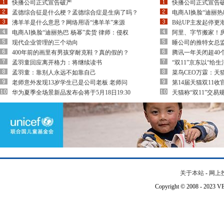
快播公司正式宣告破产
快播公司正式宣告
孟德综合征是什么梗？孟德综合症是生病了吗？
电商AI换脸“迪丽热
沸羊羊是什么意思？网络用语“沸羊羊”来源
B站UP主发起停更
电商AI换脸“迪丽热巴 杨幂”卖货 律师：侵权
阿里、字节搬家！房
现代企业管理的三个动向
睡公司的推特女总监
400年前的画里有男孩穿耐克鞋？真的假的？
腾讯一年关闭超40
孟羽童回应离开格力：将继续读书
“双11”京东以“给
孟羽童：靠别人永远不如靠自己
菜鸟CEO万霖：天猫
老师意外发现13岁学生已是公司老板 老师问
第14届天猫双11收
华为夏季全场景新品发布会将于5月18日19:30
天猫称“双11”交易
关于本站
-
网上
Copyright © 2008 - 202