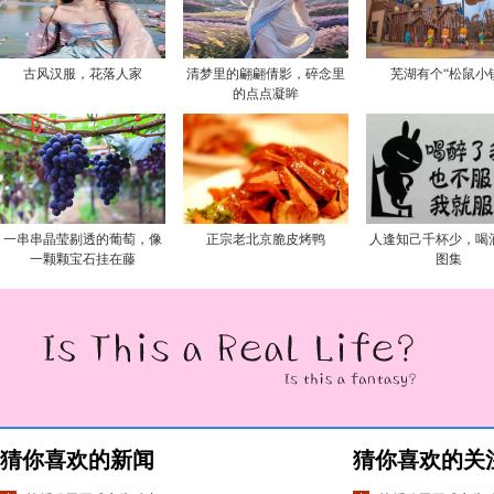
古风汉服，花落人家
清梦里的翩翩倩影，碎念里
芜湖有个“松鼠小
的点点凝眸
一串串晶莹剔透的葡萄，像
正宗老北京脆皮烤鸭
人逢知己千杯少，喝
一颗颗宝石挂在藤
图集
猜你喜欢的新闻
猜你喜欢的关