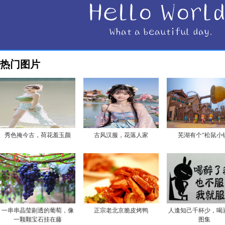
热门图片
秀色掩今古，荷花羞玉颜
古风汉服，花落人家
芜湖有个“松鼠小
一串串晶莹剔透的葡萄，像
正宗老北京脆皮烤鸭
人逢知己千杯少，喝
一颗颗宝石挂在藤
图集