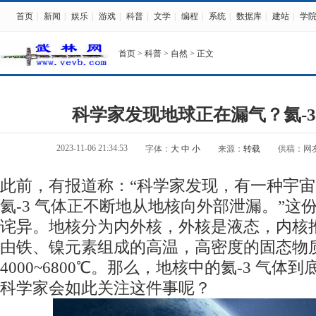
首页
|
新闻
|
娱乐
|
游戏
|
科普
|
文学
|
编程
|
系统
|
数据库
|
建站
|
学
首页
>
科普
>
自然
> 正文
科学家发现地球正在漏气？氦-
2023-11-06 21:34:53
字体：
大
中
小
来源：
转载
供稿：网
此前，有报道称：“科学家发现，有一种宇
氦-3 气体正不断地从地核向外部泄漏。”这
诧异。地核分为内外核，外核是液态，内核
由铁、镍元素组成的高温，高密度的固态物
4000~6800℃。那么，地核中的氦-3 气
科学家会如此关注这件事呢？