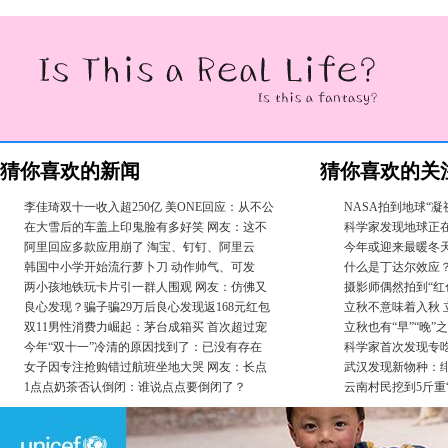
猜你喜欢的新闻
猜你喜欢的关
李佳琦双十一收入超250亿 美ONE回应：从不公
NASA拍到地球“凝
在大雪后的车盖上印鬼脸有多好笑 网友：这不
科学家发现地球正在
阿里回应多款应用崩了 淘宝、钉钉、阿里云
今年或迎来最暖冬
韩国中小学开始流行萝卜刀 动作帅气、可发
什么是丁达尔效应
两小孩地铁玩卡片引一群人围观 网友：仿佛又
摄影师偶然拍到“红
良心发现？骗子骗29万后良心发现返168元红包
立秋不意味着入秋
双11男性消费力崛起：茅台成箱买 首次超过宠
立秋也有“早”“晚”
今年“双十一”冷清的原因找到了：已没有存在
科学家首次发现专吃病毒
女子因专注抢购错过航班坐地大哭 网友：长点
武汉发现新物种：
1点点奶茶否认倒闭：谁说点点要倒闭了？
云南村民挖到5斤重