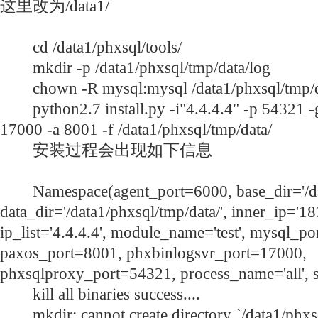
这里改为/data1/
cd /data1/phxsql/tools/
mkdir -p /data1/phxsql/tmp/data/log
chown -R mysql:mysql /data1/phxsql/tmp/d
python2.7 install.py -i"4.4.4.4" -p 54321 -
17000 -a 8001 -f /data1/phxsql/tmp/data/
安装过程会出现如下信息
Namespace(agent_port=6000, base_dir='/dat
data_dir='/data1/phxsql/tmp/data/', inner_ip='1
ip_list='4.4.4.4', module_name='test', mysql_p
paxos_port=8001, phxbinlogsvr_port=17000,
phxsqlproxy_port=54321, process_name='all', 
kill all binaries success....
mkdir: cannot create directory `/data1/phxsql/