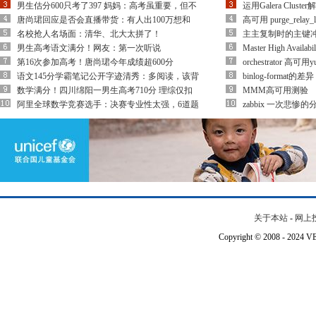
男生估分600只考了397 妈妈：高考虽重要，但不
运用Galera Clu
唐尚珺回应是否会直播带货：有人出100万想和
高可用 purge_rela
名校抢人名场面：清华、北大太拼了！
主主复制时的主键
男生高考语文满分！网友：第一次听说
Master High Availa
第16次参加高考！唐尚珺今年成绩超600分
orchestrator 
语文145分学霸笔记公开字迹清秀：多阅读，该背
binlog-format的差异
数学满分！四川绵阳一男生高考710分 理综仅扣
MMM高可用测验
阿里全球数学竞赛选手：决赛专业性太强，6道题
zabbix 一次悲惨
关于本站
-
网上
Copyright © 2008 - 202