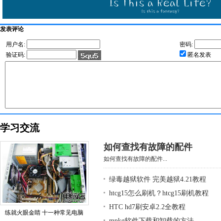
发表评论
用户名:
密码:
验证码:
匿名发表
学习交流
如何查找有故障的配件
如何查找有故障的配件...
绿毒越狱软件 完美越狱4.21教程
htcg15怎么刷机？htcg15刷机教程
HTC hd7刷安卓2.2全教程
练就火眼金睛 十一种常见电脑
mpkg软件下载和卸载的方法