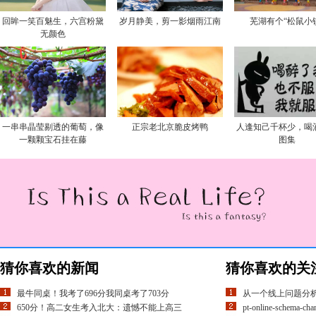
回眸一笑百魅生，六宫粉黛
岁月静美，剪一影烟雨江南
芜湖有个“松鼠小
无颜色
一串串晶莹剔透的葡萄，像
正宗老北京脆皮烤鸭
人逢知己千杯少，喝
一颗颗宝石挂在藤
图集
猜你喜欢的新闻
猜你喜欢的关
最牛同桌！我考了696分我同桌考了703分
从一个线上问题分析b
650分！高二女生考入北大：遗憾不能上高三
pt-online-schem