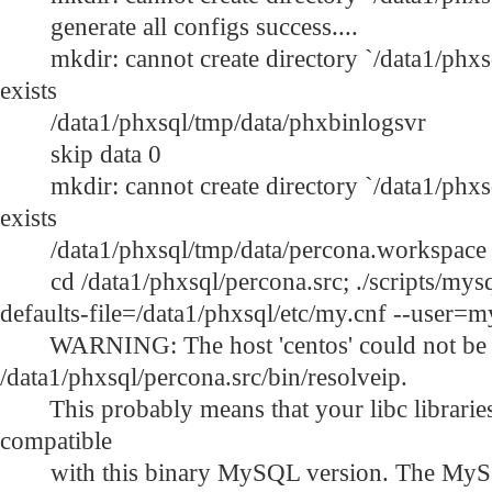
generate all configs success....
mkdir: cannot create directory `/data1/phxsql
exists
/data1/phxsql/tmp/data/phxbinlogsvr
skip data 0
mkdir: cannot create directory `/data1/phxsql
exists
/data1/phxsql/tmp/data/percona.workspace
cd /data1/phxsql/percona.src; ./scripts/mysql
defaults-file=/data1/phxsql/etc/my.cnf --user=m
WARNING: The host 'centos' could not be l
/data1/phxsql/percona.src/bin/resolveip.
This probably means that your libc libraries
compatible
with this binary MySQL version. The MyS