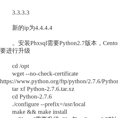
3.3.3.3
新的ip为4.4.4.4
。安装Phxsql需要Python2.7版本，Cent
要进行升级
cd /opt
wget --no-check-certificate
https://www.python.org/ftp/python/2.7.6/Python
tar xf Python-2.7.6.tar.xz
cd Python-2.7.6
./configure --prefix=/usr/local
make && make install