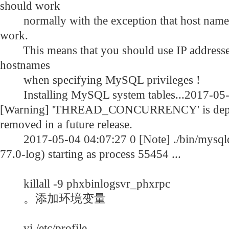
should work
normally with the exception that host name r
work.
This means that you should use IP addresses
hostnames
when specifying MySQL privileges !
Installing MySQL system tables...2017-05-
[Warning] 'THREAD_CONCURRENCY' is deprec
removed in a future release.
2017-05-04 04:07:27 0 [Note] ./bin/mysqld
77.0-log) starting as process 55454 ...
killall -9 phxbinlogsvr_phxrpc
。添加环境变量
vi /etc/profile