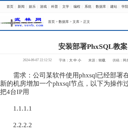
首页
|
新闻
|
娱乐
|
游戏
|
科普
|
文学
|
编程
|
系统
|
数据库
|
建站
|
学
首页
>
数据库
>
文库
> 正文
安装部署PhxSQL教案
2024-09-07 22:12:52
字体：
大
中
小
来源：
转载
供稿：网
需求：公司某软件使用phxsql已经部署
新的机房增加一个phxsql节点，以下为操
把4台IP用
1.1.1.1
2.2.2.2