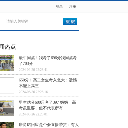
登录
|
注册
闻热点
最牛同桌！我考了696分我同桌考
了703分
2024-06-26 22:28:41
650分！高二女生考入北大：遗憾
不能上高三
2024-06-26 22:26:16
男生估分600只考了397 妈妈：高
考虽重要，但不代表所有
2024-06-26 22:23:01
唐尚珺回应是否会直播带货：有人