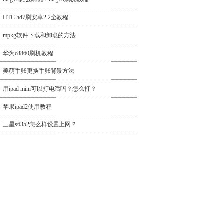
HTC hd7刷安卓2.2全教程
mpkg软件下载和卸载的方法
华为c8860刷机教程
美萌手账更换手账背景方法
用ipad mini可以打电话吗？怎么打？
苹果ipad2使用教程
三星s6352怎么样设置上网？