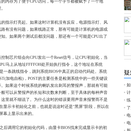
的内存为了便于CPU访问，每一个字节都被赋予了一个地
程。
的指示灯亮起。如果这时计算机没有反应，电源指示灯、风
线路有没有问题，如果线路正常，那有可能是计算机的电源或
知。如果两个测试后都没问题，那还有一个可能是CPU出了
片组会向CPU发出一个Reset信号，让CPU初始化，当
CPU马上从地址FFFFOH处开始执行指令，这个地址在系统
里的是一条跳线指令，跳到系统BIOS中真正的启动代码处。系统
疑
ST(加电自检)，POST的主要任务是检测系统中的一些关键设
如
等。如果这个时候系统的喇叭发出刺耳的警报声，那就有可能
一般可以从警报声的长短和次数来判断，至于具体的每种声音
计
，这里就不细说了。为什么这时的错误要用声音来报警而不是
练
程在显示卡初始化之前，也就是说这时还是“黑屏”阶段，所以在
了
在屏幕上显示出来的。
电
电
之后调用它的初始化代码，由显卡BIOS找来完成显示卡的初
新