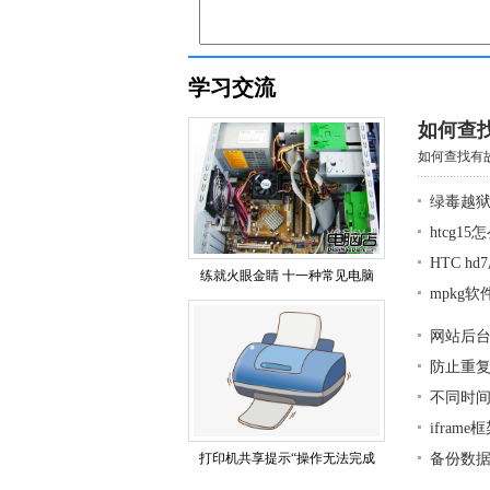
学习交流
如何查
如何查找有故
绿毒越狱
htcg1
HTC h
练就火眼金睛 十一种常见电脑
mpkg
网站后
防止重复
不同时
ifra
打印机共享提示“操作无法完成
备份数