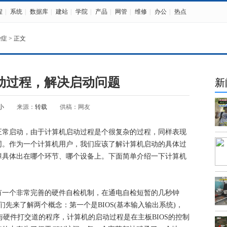
程
|
系统
|
数据库
|
建站
|
学院
|
产品
|
网管
|
维修
|
办公
|
热点
杂症
> 正文
动过程，解决启动问题
新
小
来源：
转载
供稿：网友
正常启动，由于计算机启动过程是个很复杂的过程，同样表现
同。作为一个计算机用户，我们应该了解计算机启动的具体过
障具体出在哪个环节、哪个设备上。下面简单介绍一下计算机
一个非常完善的硬件自检机制，在通电自检短暂的几秒钟
们先来了解两个概念：第一个是BIOS(基本输入输出系统)，
接与硬件打交道的程序，计算机的启动过程是在主板BIOS的控制