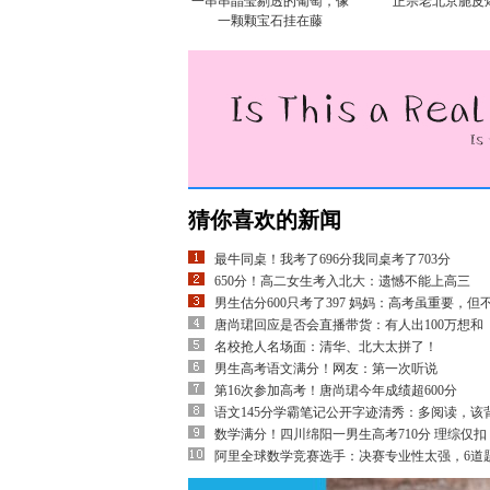
一串串晶莹剔透的葡萄，像
正宗老北京脆皮
一颗颗宝石挂在藤
猜你喜欢的新闻
最牛同桌！我考了696分我同桌考了703分
650分！高二女生考入北大：遗憾不能上高三
男生估分600只考了397 妈妈：高考虽重要，但
唐尚珺回应是否会直播带货：有人出100万想和
名校抢人名场面：清华、北大太拼了！
男生高考语文满分！网友：第一次听说
第16次参加高考！唐尚珺今年成绩超600分
语文145分学霸笔记公开字迹清秀：多阅读，该
数学满分！四川绵阳一男生高考710分 理综仅扣
阿里全球数学竞赛选手：决赛专业性太强，6道