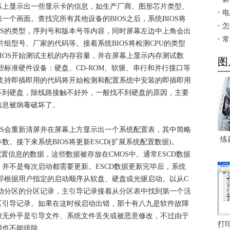
幕上显示出一些显示卡的信息，如生产厂商、图形芯片类型、
电
个画面。查找完所有其他设备的BIOS之后，系统BIOS将
怎
OS的类型，序列号和版本号等内容，同时屏幕左边中上角会出
常
片组型号、厂家的代码等。接着系统BIOS将检测CPU的类型
IOS开始测试主机的内存容量，并在屏幕上显示内存测试数
图
些标准硬件设备：硬盘、CD-ROM、软驱、串行和并行接口等
部支持即插即用的代码将开始检测和配置系统中安装的即插即用
不到硬盘，除线路接触不好外，一般找不到硬盘的原因，主要
信息被病毒破坏了。
S会重新清屏并在屏幕上方显示出一个系统配置表，其中简略
练
。接下来系统BIOS将更新ESCD(扩展系统配置数据)。
配置信息的数据，这些数据被存放在CMOS中。通常ESCD数据
并不是每次启动都需要更新。ESCD数据更新完毕后，系统
，即根据用户指定的启动顺序从软盘、硬盘或光驱启动。以从C
活动分区的分区记录，主引导记录接着从分区表中找到第一个活
区引导记录。如果在这时候启动出错，那十有八九是软件故障
般无外乎是引导文件、系统文件丢失或被恶意修改，不过由于
打
因也不能排除。