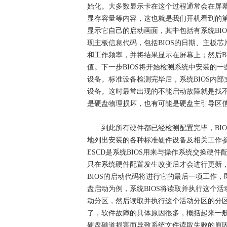
始化。大多数显示卡在这个过程通常会在屏
显存容量等内容，这也就是我们开机看到的第一
显示它自己的启动画面，其中包括有系统BI
现主板信息代码，包括BIOS的日期、主板芯
和工作频率，并将结果显示在屏幕上；然后B
值。下一步BIOS将开始检测系统中安装的一
设备。标准设备检测完毕后，系统BIOS内
设备。这时最常出现的不能启动故障就是找
是硬盘物理损坏，也有可能是硬盘主引导区
到此所有硬件都已经检测配置完毕，BIO
地列出安装的各种标准硬件设备及相关工作参数
ESCD是系统BIOS用来与操作系统交换硬件
只在系统硬件配置发生改变后才会进行更新，
BIOS的启动代码将进行它的最后一项工作
盘启动为例，系统BIOS将读取并执行这个
动分区，然后读取并执行这个活动分区的分
了，软件故障的具体原因很多，概括起来一
硬盘磁道损害而导致系统文件读取失败的原