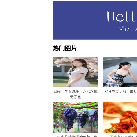
热门图片
回眸一笑百魅生，六宫粉黛
岁月静美，剪一影
无颜色