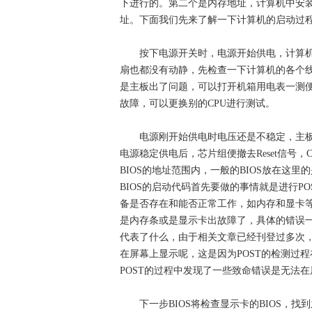
下进行的。第二个是内存地址，计算机中安装
址。下面我们先来了解一下计算机的启动过
按下电源开关时，电源开始供电，计算机
扇也都没有动静，先检查一下计算机的各个
是主板出了问题，可以打开机箱用电表一测便
故障，可以更换别的CPU进行测试。
电源刚开始供电时电压还是不稳定，主板控制芯
电源稳定供电后，芯片组便撤去Reset信号，
BIOS的地址范围内，一般的BIOS放在这
BIOS的启动代码首先要做的事情就是进行PO
备是否存在和能否正常工作，如内存和显卡
是内存条或是显示卡出故障了，具体的错误
代表了什么，由于相关文章已经刊登过多次
在屏幕上显示呢，这是因为POST的检测过
POST的过程中发现了一些致命错误是无法
下一步BIOS将检查显示卡的BIOS，找到