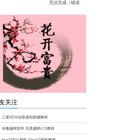
无法完成（错误
友关注
三星i9250去除虚拟按键教程
绿毒越狱软件 完美越狱4.21教程
htcg15怎么刷机？htcg15刷机教程