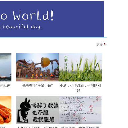
更多
烟雨江南
芜湖有个“松鼠小镇”
小满：小得盈满，一切刚刚
好！