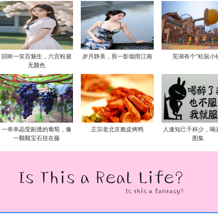
回眸一笑百魅生，六宫粉黛
岁月静美，剪一影烟雨江南
芜湖有个“松鼠小
无颜色
一串串晶莹剔透的葡萄，像
正宗老北京脆皮烤鸭
人逢知己千杯少，喝
一颗颗宝石挂在藤
图集