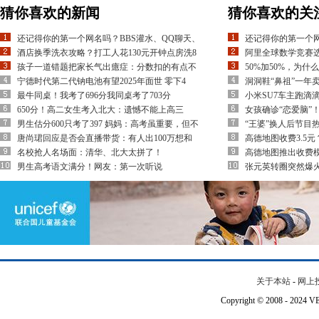
猜你喜欢的新闻
猜你喜欢的关
还记得你的第一个网名吗？BBS灌水、QQ聊天、
还记得你的第一个网
酒店换季洗衣攻略？打工人花130元开钟点房洗8
阿里全球数学竞赛
孩子一道错题把家长气出癔症：分数扣的有点不
50%加50%，为什么
宁德时代第二代钠电池有望2025年面世 零下4
洞洞鞋“鼻祖”一年卖
最牛同桌！我考了696分我同桌考了703分
小米SU7车主跑滴
650分！高二女生考入北大：遗憾不能上高三
女孩确诊“恋爱脑”
男生估分600只考了397 妈妈：高考虽重要，但不
“王婆”换人后节目热
唐尚珺回应是否会直播带货：有人出100万想和
高德地图收费3.5
名校抢人名场面：清华、北大太拼了！
高德地图推出收费模
男生高考语文满分！网友：第一次听说
张元英转圈突然爆
关于本站
-
网上
Copyright © 2008 - 202