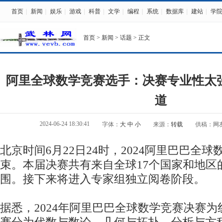
首页
|
新闻
|
娱乐
|
游戏
|
科普
|
文学
|
编程
|
系统
|
数据库
|
建站
|
学
首页
>
新闻
>
话题
> 正文
阿里全球数学竞赛选手：决赛专业性太强
道
2024-06-24 18:30:41
字体：
大
中
小
来源：
转载
供稿：网
北京时间6月22日24时，2024阿里巴巴全
束。本届决赛共有来自全球17个国家和地区的
围。接下来将进入专家组独立阅卷阶段。
据悉，2024年阿里巴巴全球数学竞赛决赛