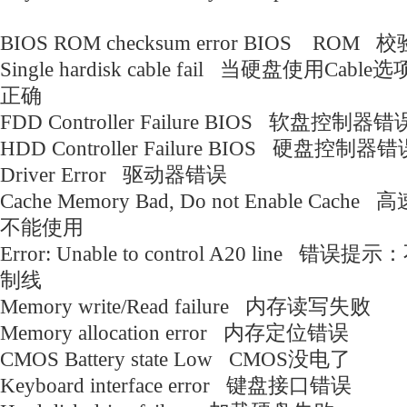
BIOS ROM checksum error BIOS RO
Single hardisk cable fail 当硬盘使用C
正确
FDD Controller Failure BIOS 软盘控制器
HDD Controller Failure BIOS 硬盘控制
Driver Error 驱动器错误
Cache Memory Bad, Do not Enable Cac
不能使用
Error: Unable to control A20 line
制线
Memory write/Read failure 内存读写失败
Memory allocation error 内存定位错误
CMOS Battery state Low CMOS没电了
Keyboard interface error 键盘接口错误