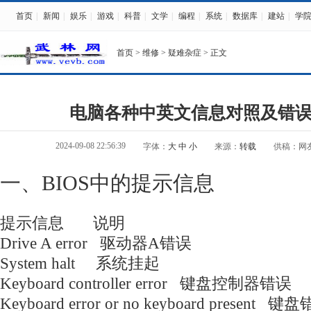
首页
|
新闻
|
娱乐
|
游戏
|
科普
|
文学
|
编程
|
系统
|
数据库
|
建站
|
学
首页
>
维修
>
疑难杂症
> 正文
电脑各种中英文信息对照及错
2024-09-08 22:56:39
字体：
大
中
小
来源：
转载
供稿：网
一、BIOS中的提示信息
提示信息 说明
Drive A error 驱动器A错误
System halt 系统挂起
Keyboard controller error 键盘控制器错误
Keyboard error or no keyboard pres