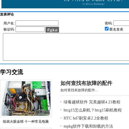
发表评论
用户名:
密码:
验证码:
匿名发表
学习交流
如何查找有故障的配件
如何查找有故障的配件...
绿毒越狱软件 完美越狱4.21教程
htcg15怎么刷机？htcg15刷机教程
HTC hd7刷安卓2.2全教程
练就火眼金睛 十一种常见电脑
mpkg软件下载和卸载的方法