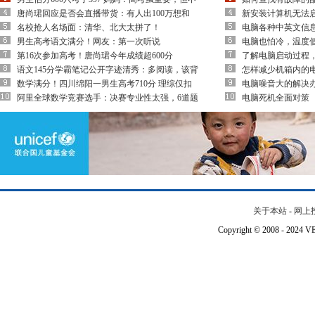
唐尚珺回应是否会直播带货：有人出100万想和
新安装计算机无法
名校抢人名场面：清华、北大太拼了！
电脑各种中英文信
男生高考语文满分！网友：第一次听说
电脑也怕冷，温度
第16次参加高考！唐尚珺今年成绩超600分
了解电脑启动过程
语文145分学霸笔记公开字迹清秀：多阅读，该背
怎样减少机箱内的
数学满分！四川绵阳一男生高考710分 理综仅扣
电脑噪音大的解决
阿里全球数学竞赛选手：决赛专业性太强，6道题
电脑死机全面对策
关于本站
-
网上
Copyright © 2008 - 202