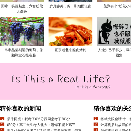
回眸一笑百魅生，六宫粉黛
岁月静美，剪一影烟雨江南
芜湖有个“松鼠小
无颜色
一串串晶莹剔透的葡萄，像
正宗老北京脆皮烤鸭
人逢知己千杯少，喝
一颗颗宝石挂在藤
图集
猜你喜欢的新闻
猜你喜欢的关
最牛同桌！我考了696分我同桌考了703分
练就火眼金睛 十一
650分！高二女生考入北大：遗憾不能上高三
计算机启动故障的
男生估分600只考了397 妈妈：高考虽重要，但不
如何查找有故障的