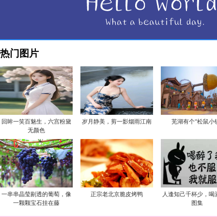
热门图片
回眸一笑百魅生，六宫粉黛
岁月静美，剪一影烟雨江南
芜湖有个“松鼠小
无颜色
一串串晶莹剔透的葡萄，像
正宗老北京脆皮烤鸭
人逢知己千杯少，喝
一颗颗宝石挂在藤
图集