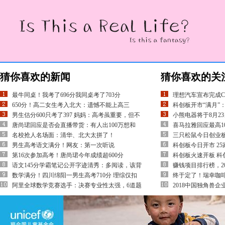
猜你喜欢的新闻
猜你喜欢的关
最牛同桌！我考了696分我同桌考了703分
理想汽车宣布完成C
650分！高二女生考入北大：遗憾不能上高三
科创板开市“满月”：
男生估分600只考了397 妈妈：高考虽重要，但不
小熊电器将于8月2
唐尚珺回应是否会直播带货：有人出100万想和
喜马拉雅回应最高1
名校抢人名场面：清华、北大太拼了！
三只松鼠今日创业板
男生高考语文满分！网友：第一次听说
科创板今日开市 2
第16次参加高考！唐尚珺今年成绩超600分
科创板火速开板 科
语文145分学霸笔记公开字迹清秀：多阅读，该背
赚钱项目排行榜，2
数学满分！四川绵阳一男生高考710分 理综仅扣
终于定了！瑞幸咖啡
阿里全球数学竞赛选手：决赛专业性太强，6道题
2018中国独角兽