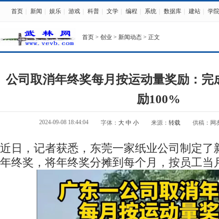
首页
|
新闻
|
娱乐
|
游戏
|
科普
|
文学
|
编程
|
系统
|
数据库
|
建站
|
学
首页
>
创业
>
新闻动态
> 正文
公司取消年终奖每月按运动量奖励：完成
励100%
2024-09-08 18:44:04
字体：
大
中
小
来源：
转载
供稿：网
近日，记者获悉，东莞一家纸业公司制定了
年终奖，将年终奖分摊到每个月，按员工当