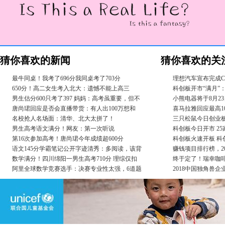
猜你喜欢的新闻
猜你喜欢的关
最牛同桌！我考了696分我同桌考了703分
理想汽车宣布完成C
650分！高二女生考入北大：遗憾不能上高三
科创板开市“满月”：
男生估分600只考了397 妈妈：高考虽重要，但不
小熊电器将于8月2
唐尚珺回应是否会直播带货：有人出100万想和
喜马拉雅回应最高1
名校抢人名场面：清华、北大太拼了！
三只松鼠今日创业板
男生高考语文满分！网友：第一次听说
科创板今日开市 2
第16次参加高考！唐尚珺今年成绩超600分
科创板火速开板 科
语文145分学霸笔记公开字迹清秀：多阅读，该背
赚钱项目排行榜，2
数学满分！四川绵阳一男生高考710分 理综仅扣
终于定了！瑞幸咖啡
阿里全球数学竞赛选手：决赛专业性太强，6道题
2018中国独角兽