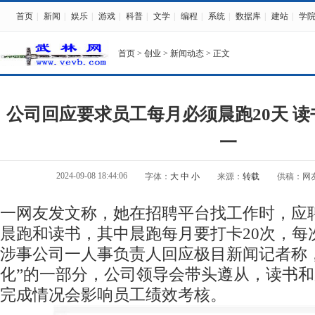
首页
|
新闻
|
娱乐
|
游戏
|
科普
|
文学
|
编程
|
系统
|
数据库
|
建站
|
学
首页
>
创业
>
新闻动态
> 正文
公司回应要求员工每月必须晨跑20天 
一
2024-09-08 18:44:06
字体：
大
中
小
来源：
转载
供稿：网
一网友发文称，她在招聘平台找工作时，应
晨跑和读书，其中晨跑每月要打卡20次，每次
涉事公司一人事负责人回应极目新闻记者称
化”的一部分，公司领导会带头遵从，读书
完成情况会影响员工绩效考核。