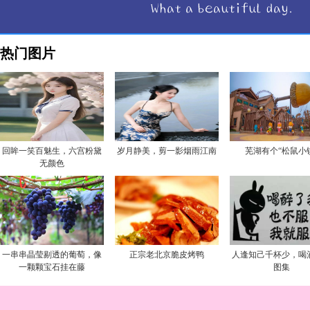
热门图片
回眸一笑百魅生，六宫粉黛
岁月静美，剪一影烟雨江南
芜湖有个“松鼠小
无颜色
一串串晶莹剔透的葡萄，像
正宗老北京脆皮烤鸭
人逢知己千杯少，喝
一颗颗宝石挂在藤
图集