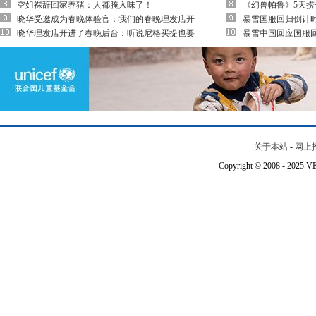
空姐裸辞回家养猪：人都腌入味了！
《幻兽帕鲁》5天捞金
晓华受邀成为春晚体验官：我们的春晚理发店开
暴雪国服回归倒计时
晓华理发店开进了春晚后台：听说尼格买提也要
暴雪中国回应国服
关于本站
-
网上
Copyright © 2008 - 202