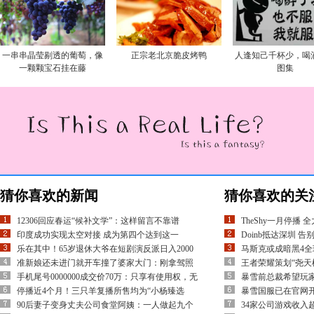
一串串晶莹剔透的葡萄，像
正宗老北京脆皮烤鸭
人逢知己千杯少，喝
一颗颗宝石挂在藤
图集
猜你喜欢的新闻
猜你喜欢的关
12306回应春运“候补文学”：这样留言不靠谱
TheShy一月停播
印度成功实现太空对接 成为第四个达到这一
Doinb抵达深圳 
乐在其中！65岁退休大爷在短剧演反派日入2000
马斯克或成暗黑4全
准新娘还未进门就开车撞了婆家大门：刚拿驾照
王者荣耀策划“尧天
手机尾号0000000成交价70万：只享有使用权，无
暴雪前总裁希望玩
停播近4个月！三只羊复播所售均为“小杨臻选
暴雪国服已在官网开
90后妻子变身丈夫公司食堂阿姨：一人做起九个
34家公司游戏收入超