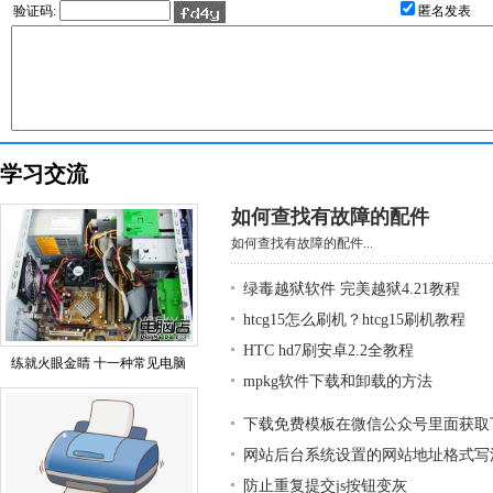
验证码:
匿名发表
学习交流
如何查找有故障的配件
如何查找有故障的配件...
绿毒越狱软件 完美越狱4.21教程
htcg15怎么刷机？htcg15刷机教程
HTC hd7刷安卓2.2全教程
练就火眼金睛 十一种常见电脑
mpkg软件下载和卸载的方法
下载免费模板在微信公众号里面获取
网站后台系统设置的网站地址格式写
防止重复提交js按钮变灰