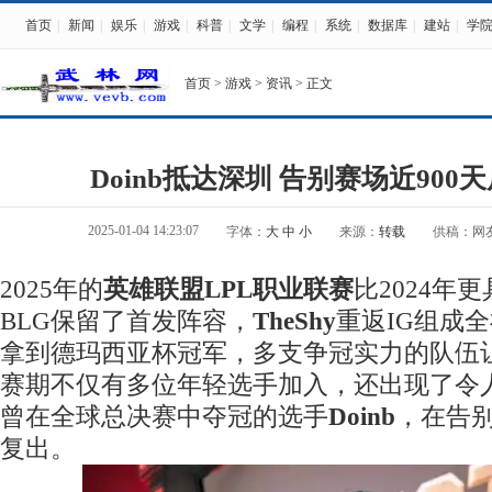
首页
|
新闻
|
娱乐
|
游戏
|
科普
|
文学
|
编程
|
系统
|
数据库
|
建站
|
学
首页
>
游戏
>
资讯
> 正文
Doinb抵达深圳 告别赛场近900
2025-01-04 14:23:07
字体：
大
中
小
来源：
转载
供稿：网
2025年的
英雄联盟LPL职业联赛
比2024年
BLG保留了首发阵容，
TheShy
重返IG组成全
拿到德玛西亚杯冠军，多支争冠实力的队伍
赛期不仅有多位年轻选手加入，还出现了令
曾在全球总决赛中夺冠的选手
Doinb
，在告别
复出。