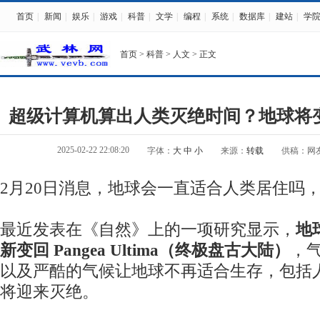
首页
|
新闻
|
娱乐
|
游戏
|
科普
|
文学
|
编程
|
系统
|
数据库
|
建站
|
学
首页
>
科普
>
人文
> 正文
超级计算机算出人类灭绝时间？地球将
2025-02-22 22:08:20
字体：
大
中
小
来源：
转载
供稿：网
2月20日消息，地球会一直适合人类居住吗
最近发表在《自然》上的一项研究显示，
地
新变回 Pangea Ultima（终极盘古大陆）
，
以及严酷的气候让地球不再适合生存，包括
将迎来灭绝。