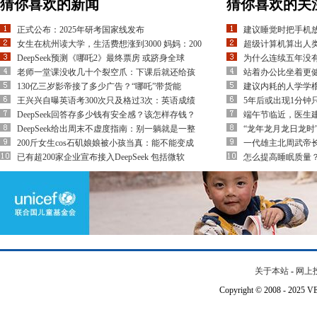
猜你喜欢的新闻
猜你喜欢的关
正式公布：2025年研考国家线发布
建议睡觉时把手机放
女生在杭州读大学，生活费想涨到3000 妈妈：200
超级计算机算出人
DeepSeek预测《哪吒2》最终票房 或跻身全球
为什么连续五年没有
老师一堂课没收几十个裂空爪：下课后就还给孩
站着办公比坐着更健
130亿三岁影帝接了多少广告？“哪吒”带货能
建议内耗的人学学榴
王兴兴自曝英语考300次只及格过3次：英语成绩
5年后或出现1分钟
DeepSeek回答存多少钱有安全感？该怎样存钱？
端午节临近，医生建
DeepSeek给出周末不虚度指南：别一躺就是一整
“龙年龙月龙日龙时
200斤女生cos石矶娘娘被小孩当真：能不能变成
一代雄主北周武帝长
已有超200家企业宣布接入DeepSeek 包括微软
怎么提高睡眠质量
关于本站
-
网上
Copyright © 2008 - 202