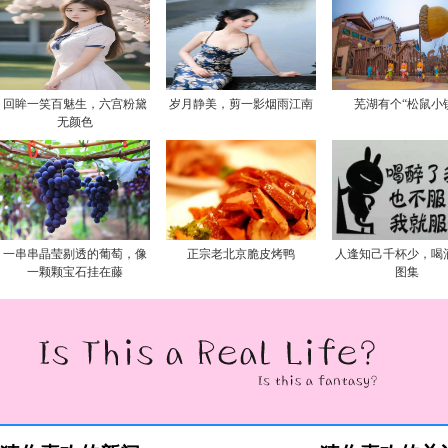
回眸一笑百魅生，六宫粉黛
岁月静美，剪一影烟雨江南
芜湖有个“松鼠小
无颜色
一串串晶莹剔透的葡萄，像
正宗老北京脆皮烤鸭
人逢知己千杯少，喝
一颗颗宝石挂在藤
图集