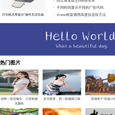
防止重复提交js按钮变灰
不同时间显示不同的广告代码
打印机共享提示“操作无法完成
iframe框架调用高度自适应方法
热门图片
回眸一笑百魅生，六宫粉黛
岁月静美，剪一影烟雨江南
芜湖有个“松鼠小
无颜色