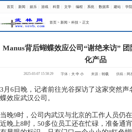
首页
|
新闻
|
娱乐
|
游戏
|
科普
|
文学
|
编程
|
系统
|
数据库
|
建站
|
学
首页
>
新闻
>
科技
> 正文
Manus背后蝴蝶效应公司“谢绝来访” 
化产品
2025-03-07 15:58:29
字体：
大
中
小
来源：
转载
供稿：网
3月6日晚，记者前往光谷探访了这家突然声
蝶效应武汉公司。
当晚9时，公司内武汉与北京的工作人员仍
近晚上8时，50多位员工还在忙碌，准备通