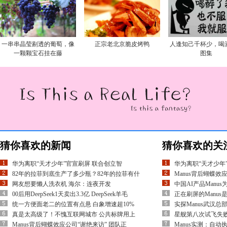
一串串晶莹剔透的葡萄，像
正宗老北京脆皮烤鸭
人逢知己千杯少，喝
一颗颗宝石挂在藤
图集
猜你喜欢的新闻
猜你喜欢的关
华为离职“天才少年”官宣刷屏 联合创立智
华为离职“天才少年
82年的拉菲到底生产了多少瓶？82年的拉菲有什
Manus背后蝴蝶效
网友想要懒人洗衣机 海尔：连夜开发
中国AI产品Manu
00后用DeepSeek1天卖出3.3亿 DeepSeek羊毛
正在刷屏的Manus
统一方便面老二的位置有点悬 白象增速超10%
实探Manus武汉总
真是太高级了！不愧互联网城市 公共标牌用上
星舰第八次试飞失败
Manus背后蝴蝶效应公司“谢绝来访” 团队正
Manus实测：自