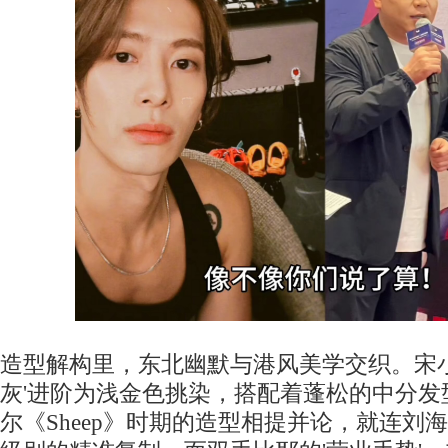
造型解构里，东北幽默与港风美学交织。宋小
灰'进阶为浅金色挑染，搭配着蓬松的中分发
尔《Sheep》时期的造型相提并论，就连刘