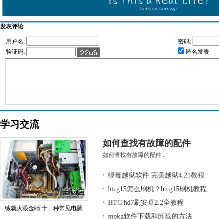
发表评论
用户名:
密码:
验证码:
匿名发表
学习交流
如何查找有故障的配件
如何查找有故障的配件...
绿毒越狱软件 完美越狱4.21教程
htcg15怎么刷机？htcg15刷机教程
HTC hd7刷安卓2.2全教程
练就火眼金睛 十一种常见电脑
mpkg软件下载和卸载的方法