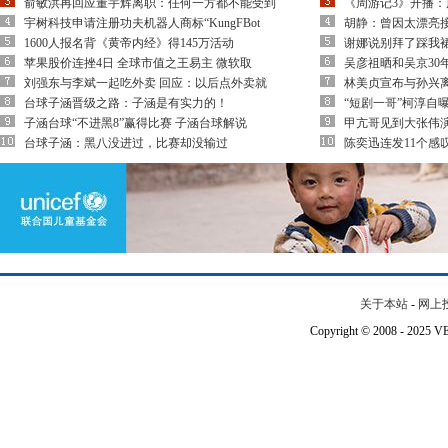
俞敏洪再回应董宇辉离职：任何一方都不能受到
《周游记3》开播
宇树科技申请注册功夫机器人商标“KungFBot
胡静：曾因太漂亮
1600人报名背《黄帝内经》得145万活动
谢娜说别拜了踩我
苹果股价连挫4日 全球市值之王易主 微软取
吴彦祖晒和吴京30
刘强东与李斌一起吃外卖 回应：以后点外卖就
林美贞宣布与孙兴离
台球子涵晋级之路：子涵是有实力的！
“短剧一哥”柯淳自
子涵台球“不进黑8”赢得比赛 子涵台球解说
甲亢哥见到大张伟演
台球子涵：黑八没进过，比赛却没输过
陈奕迅连发11个感叹
关于本站
-
网上
Copyright © 2008 - 202