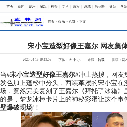
首页
|
新闻
|
娱乐
|
游戏
|
科普
|
文学
|
编程
|
系统
|
数据库
|
建站
|
学
首页
>
娱乐
>
八卦
> 正文
宋小宝造型好像王嘉尔 网友集
2025-04-13 19:13:58
字体：
大
中
小
来源：
转载
供稿：网
当#
宋小宝造型好像王嘉尔
#冲上热搜，网友
发色加上蓬松中分头，西装革履的宋小宝在
场，竟然完美复刻了王嘉尔《拜托了冰箱》
的是，梦龙冰棒卡片上的神秘彩蛋让这个事件
壁爆破现场
'！