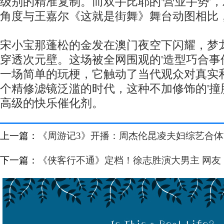
级别的精准复制。而双手比耶的'营业手势'
角度与王嘉尔《这就是街舞》舞台动图相比，
宋小宝那蓬松的金发在澳门夜空下闪耀，梦
穿透次元壁。这场被全网围观的'造型巧合事
一场简单的玩梗，它触动了当代观众对真实
个精修滤镜泛滥的时代，这种不加修饰的'撞
高级的快乐催化剂。
上一篇：
《周游记3》开播：周杰伦昆凌夫妇综艺合体
下一篇：
《侠客行不通》定档！徐志胜演大男主 网友