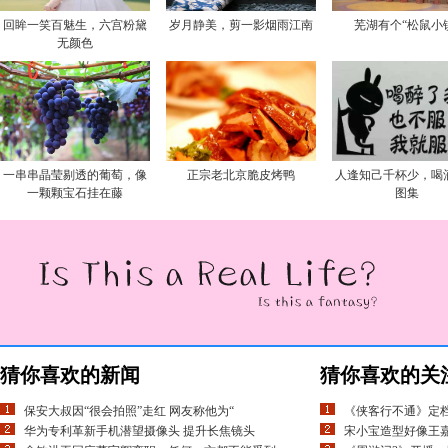
回眸一笑百魅生，六宫粉黛
岁月静美，剪一影烟雨江南
芜湖有个“松鼠小
无颜色
一串串晶莹剔透的葡萄，像
正宗老北京脆皮烤鸭
人逢知己千杯少，喝
一颗颗宝石挂在藤
图集
猜你喜欢的新闻
猜你喜欢的关
保安大叔因“很会拍照”走红 网友称他为“
《侠客行不通》定
华为专利革新手机潜望摄像头 提升长焦镜头
宋小宝造型好像王嘉