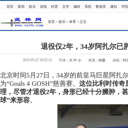
首页
|
新闻
|
娱乐
|
游戏
|
科普
|
文学
|
编程
|
系统
|
数据库
|
建站
|
学
首页
>
娱乐
>
体育
> 正文
退役仅2年，34岁阿扎尔已
2025-05-27 18:25:13
字体：
大
中
小
来源：
转载
供稿：网
北京时间5月27日，34岁的前皇马巨星阿扎
为“Goals 4 GOSH”慈善赛。
这位比利时传奇
理，尽管才退役2年，身形已经十分臃肿，甚
球”来形容
。