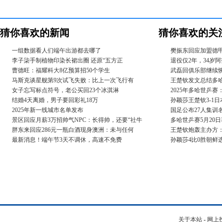
猜你喜欢的新闻
猜你喜欢的关
一组数据看人们端午出游都去哪了
樊振东回应加盟德
李子柒手制植物印染长裙出圈 还原“五方正
退役仅2年，34岁
曹德旺：福耀科大8亿预算招50个学生
武磊回俱乐部继续恢
马斯克谈星舰第9次试飞失败：比上一次飞行有
王楚钦发文总结多
女子忘写标点符号，老公买回23个冰淇淋
2025年多哈世乒赛
结婚4天离婚，男子要回彩礼18万
孙颖莎王楚钦3-1日
2025年新一线城市名单发布
国足公布27人集训名
景区回应月薪3万招帅气NPC：长得帅，还要“社牛
多哈世乒赛5月20
胖东来回应286元一瓶白酒现身澳洲：未与任何
王楚钦炮轰主办方
最新消息！端午节3天不调休，高速不免费
孙颖莎4比0胜朝鲜选
关于本站
-
网上