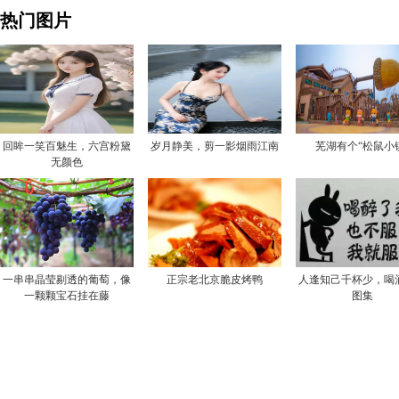
热门图片
回眸一笑百魅生，六宫粉黛
岁月静美，剪一影烟雨江南
芜湖有个“松鼠小
无颜色
一串串晶莹剔透的葡萄，像
正宗老北京脆皮烤鸭
人逢知己千杯少，喝
一颗颗宝石挂在藤
图集