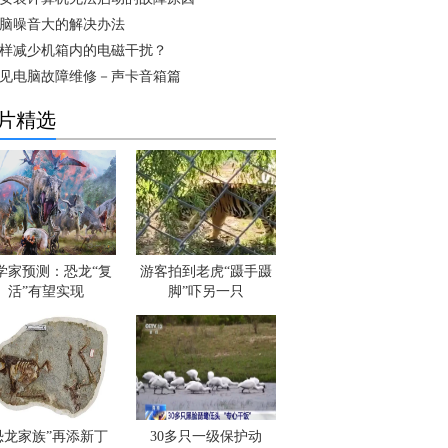
脑噪音大的解决办法
样减少机箱内的电磁干扰？
见电脑故障维修－声卡音箱篇
片精选
学家预测：恐龙“复
游客拍到老虎“蹑手蹑
活”有望实现
脚”吓另一只
恐龙家族”再添新丁
30多只一级保护动