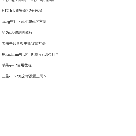
HTC hd7刷安卓2.2全教程
mpkg软件下载和卸载的方法
华为c8860刷机教程
美萌手账更换手账背景方法
用ipad mini可以打电话吗？怎么打？
苹果ipad2使用教程
三星s6352怎么样设置上网？