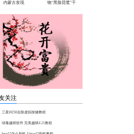
内蒙古发现
物“黑脸琵鹭”干
友关注
三星i9250去除虚拟按键教程
绿毒越狱软件 完美越狱4.21教程
htcg15怎么刷机？htcg15刷机教程