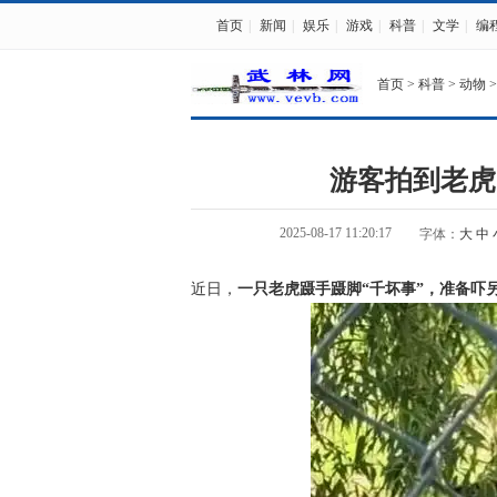
首页
|
新闻
|
娱乐
|
游戏
|
科普
|
文学
|
编
首页
>
科普
>
动物
>
游客拍到老虎
2025-08-17 11:20:17
字体：
大
中
近日，
一只老虎蹑手蹑脚“千坏事”，准备吓