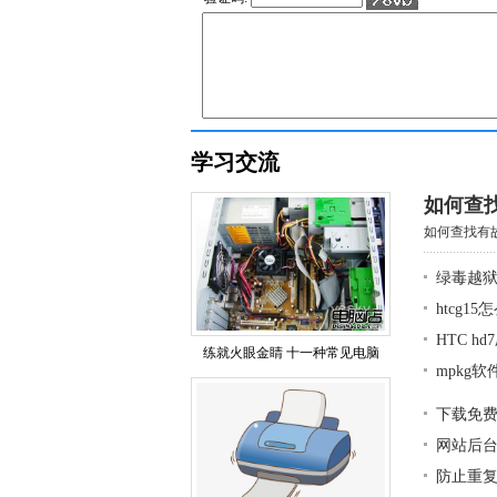
学习交流
如何查
如何查找有故
绿毒越狱
htcg1
HTC h
练就火眼金睛 十一种常见电脑
mpkg
下载免
网站后
防止重复