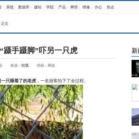
程
|
系统
|
数据库
|
建站
|
学院
|
产品
|
网管
|
维修
|
办公
|
热点
 正文
“蹑手蹑脚”吓另一只虎
新
小
来源：
转载
供稿：网友
另一只睡着了的老虎
，一名游客拍下了全过程。