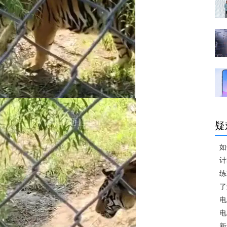
疑
如
计
练
了
电
电
新