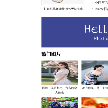
不同时
打印机共享提示“操作无法完成
ifra
热门图片
回眸一笑百魅生，六宫粉黛
岁月静美，剪一影
无颜色