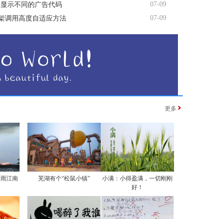
07-09
间显示不同的广告代码
07-09
me框架调用高度自适应方法
更多
烟雨江南
芜湖有个“松鼠小镇”
小满：小得盈满，一切刚刚
好！