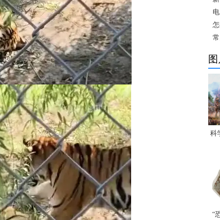
电
怎
常
图
科
“