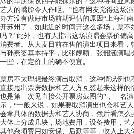
冰的旱涝保收四字能抹杀的？这种将商业风
艺人的嘴脸令人作呕。”也有网友觉得这场
办方没有做好市场前期评估的原因“上海和
开苏州了，如此近的时间开这么多场，票不
吗？”此外，也有人指出这场演唱会票价偏
消费者。从大麦目前在售的演出项目来看，
与孙燕姿基本持平，比张靓颖、张韶涵演唱
一些，在定价上的确不便宜。
票房不太理想最终演出取消，这种情况倒也
直接甩出票房数据和艺人方互怼起来这样的
也是第一次见直接公开票房截图的”，一名
示，“一般来说，如果要取消演出也会和艺
会拿具体的数据去和艺人协商，然后看怎么
大体上分成几块，场地费用，设备费用，艺
其他杂项费用如安保、后勤等等，收入上大