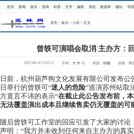
首页
|
新闻
|
娱乐
|
游戏
|
科普
|
文学
|
编程
|
系统
|
数据库
|
建站
|
学
首页
>
娱乐
>
八卦
> 正文
曾轶可演唱会取消 主办方：
2025-08-18 23:03:21
字体：
大
中
小
来源：
转载
供稿：网
日前，杭州葫芦狗文化发展有限公司发布公告
日举行的曾轶可“
迷人的危险
”巡演苏州站取
方直言不讳的表示“
在截止此公告发布前，本
无法覆盖演出成本且继续售卖仍无覆盖的可
随后曾轶可工作室的回应引发了大家的讨论
声明：“我方并未收到任何来自主办方的真