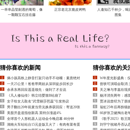
一串串晶莹剔透的葡萄，像
正宗老北京脆皮烤鸭
人逢知己千杯少，喝
一颗颗宝石挂在藤
图集
猜你喜欢的新闻
猜你喜欢的关
俩小孩高铁上静音打架只动手不动嘴：素质绝对
W年度光影盛典：倪
一天25公里！爸爸带两娃从深圳徒步回长沙
曾轶可演唱会取消 
余承东再回应遥遥领先：做到了才去说
关之琳与李嘉欣现
《凡人修仙传》韩立结婴致B站崩了
杨洋消失两年：感
女子给女儿取名“武雪丽莎芭蕊”引发热议
贾冰说曾经为了朋友
男子翻出20年前麦当劳兑换券获回应：寄送20张
翁虹25年后再扮猫
美股开盘道指创新高 英特尔涨超4%
60岁张卫健掏出老
全球首个人形机器人运动会今晚启幕 46分钟
《歌手2025》歌王
湖南火车站站台15元盒饭又火了：有肉有菜有蛋
刘宇宁祝绪丹否认