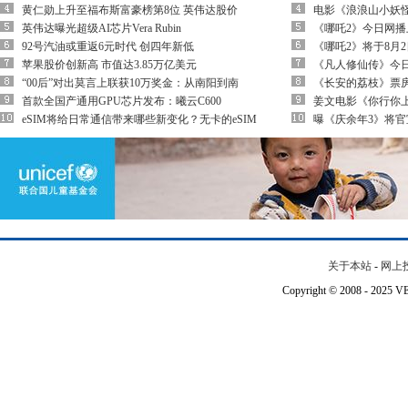
黄仁勋上升至福布斯富豪榜第8位 英伟达股价
电影《浪浪山小妖
英伟达曝光超级AI芯片Vera Rubin
《哪吒2》今日网播上
92号汽油或重返6元时代 创四年新低
《哪吒2》将于8月
苹果股价创新高 市值达3.85万亿美元
《凡人修仙传》今日
“00后”对出莫言上联获10万奖金：从南阳到南
《长安的荔枝》票房
首款全国产通用GPU芯片发布：曦云C600
姜文电影《你行你上
eSIM将给日常通信带来哪些新变化？无卡的eSIM
曝《庆余年3》将官
关于本站
-
网上
Copyright © 2008 - 202