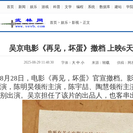
首页
|
新闻
|
娱乐
|
游戏
|
科普
|
文学
|
编程
|
系统
|
数据库
|
建站
|
学
首页
>
娱乐
>
影视
> 正文
吴京电影《再见，坏蛋》撤档 上映6天票
2025-08-29 11:48:30
字体：
大
中
小
来源：
转载
供稿：网
8月28日，电影《再见，坏蛋》官宣撤档。
演，陈明昊领衔主演，陈宇喆、陶慧领衔主
别出演。吴京担任了该片的出品人，也客串