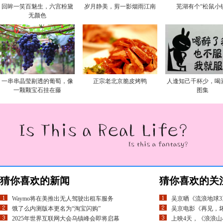
回眸一笑百魅生，六宫粉黛
岁月静美，剪一影烟雨江南
芜湖有个“松鼠小
无颜色
一串串晶莹剔透的葡萄，像
正宗老北京脆皮烤鸭
人逢知己千杯少，喝
一颗颗宝石挂在藤
图集
猜你喜欢的新闻
猜你喜欢的关
Waymo将在美推出无人驾驶出租车服务
吴京晒《流浪地球3
饿了么内测版本更名为“淘宝闪购”
吴京电影《再见，坏
2025年世界互联网大会乌镇峰会即将启幕
上映4天，《浪浪山