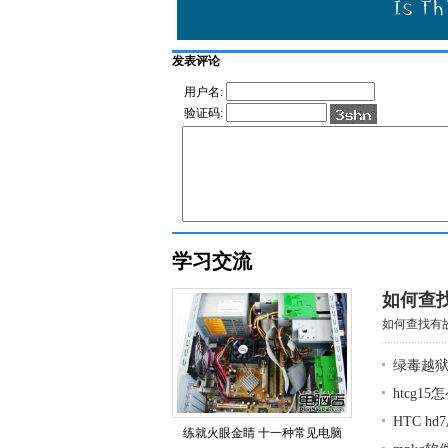
发表评论
用户名:
验证码:
学习交流
如何查
如何查找有故
绿毒越狱
htcg1
HTC h
练就火眼金睛 十一种常见电脑