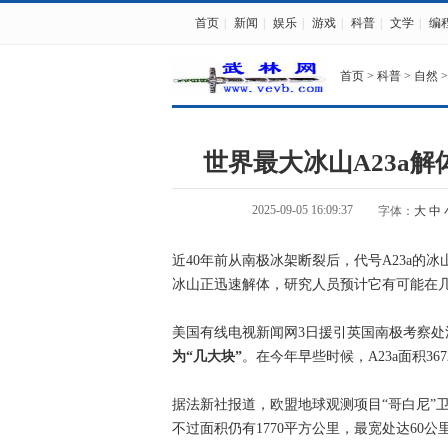
首页
|
新闻
|
娱乐
|
游戏
|
科普
|
文学
|
编
首页
>
科普
>
自然
>
世界最大冰山A23a
2025-09-05 16:09:37
字体：
大
中
近40年前从南极冰架断裂后，代号A23a的
冰山正迅速解体，研究人员预计它有可能在
美国有线电视新闻网3日援引英国南极考察处
为“几大块”
。在今年早些时候，A23a面积3
据法新社报道，欧盟地球观测项目“哥白尼”卫
不过面积仍有1770平方公里，最宽处达60公