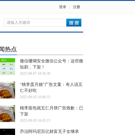
登录
|
注册
闻热点
微信珊瑚安全微信公众号：这些微
短剧，下架！
2025-09-07 18:36:39
“桃李蛋月烧”广告文案：有人说五
仁不好吃
2025-09-05 16:06:55
桃李面包就五仁月饼广告致歉：已
下架
2025-09-05 16:05:15
乔治阿玛尼百亿财富无子女继承