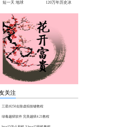
短一天 地球
120万年历史冰
友关注
三星i9250去除虚拟按键教程
绿毒越狱软件 完美越狱4.21教程
htcg15怎么刷机？htcg15刷机教程