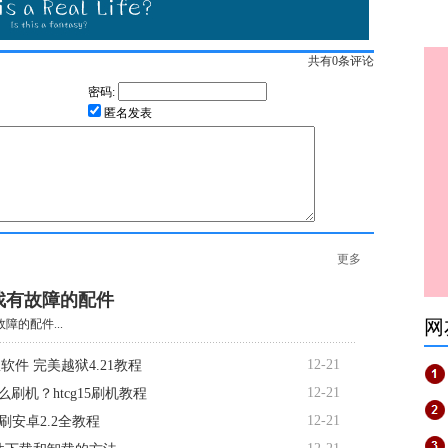
共有
0
条评论
密码:
匿名发表
更多
找有故障的配件
网
障的配件...
12-21
软件 完美越狱4.21教程
12-21
5怎么刷机？htcg15刷机教程
12-21
d7刷安卓2.2全教程