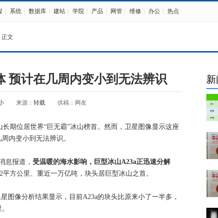
程
|
系统
|
数据库
|
建站
|
学院
|
产品
|
网管
|
维修
|
办公
|
热点
 正文
解体 预计在几周内变小到无法辨识
新
小
来源：
转载
供稿：网友
冰山长期位居世界“巨无霸”冰山榜首。然而，卫星图像显示这座
几周内变小到无法辨识。
消息报道，
受温暖的海水影响，巨型冰山A23a正迅速分解
672平方公里、重近一万亿吨，块头居巨型冰山之首。
星图像分析结果显示，目前A23a的块头比原来小了一半多，
里。