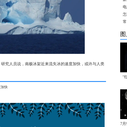
电
怎
常
图
，研究人员说，南极冰架近来流失冰的速度加快，或许与人类
“
度加快
7