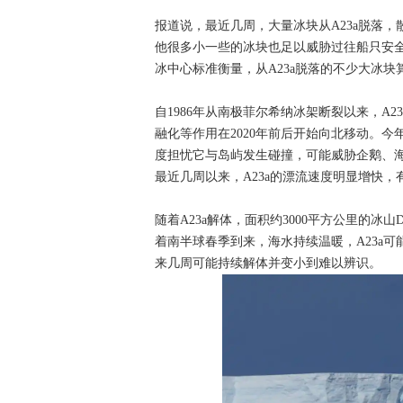
报道说，最近几周，大量冰块从A23a脱落，
他很多小一些的冰块也足以威胁过往船只安
冰中心标准衡量，从A23a脱落的不少大冰块
自1986年从南极菲尔希纳冰架断裂以来，A
融化等作用在2020年前后开始向北移动。今
度担忧它与岛屿发生碰撞，可能威胁企鹅、
最近几周以来，A23a的漂流速度明显增快，
随着A23a解体，面积约3000平方公里的冰
着南半球春季到来，海水持续温暖，A23a可
来几周可能持续解体并变小到难以辨识。