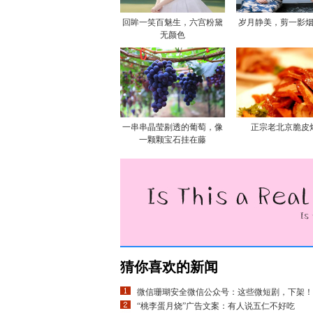
回眸一笑百魅生，六宫粉黛
岁月静美，剪一影
无颜色
一串串晶莹剔透的葡萄，像
正宗老北京脆皮
一颗颗宝石挂在藤
猜你喜欢的新闻
微信珊瑚安全微信公众号：这些微短剧，下架！
“桃李蛋月烧”广告文案：有人说五仁不好吃