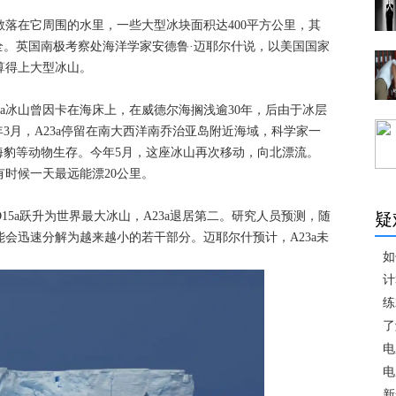
散落在它周围的水里，一些大型冰块面积达400平方公里，其
全。英国南极考察处海洋学家安德鲁·迈耶尔什说，以美国国家
算得上大型冰山。
23a冰山曾因卡在海床上，在威德尔海搁浅逾30年，后由于冰层
年3月，A23a停留在南大西洋南乔治亚岛附近海域，科学家一
海豹等动物生存。今年5月，这座冰山再次移动，向北漂流。
有时候一天最远能漂20公里。
山D15a跃升为世界最大冰山，A23a退居第二。研究人员预测，随
疑
能会迅速分解为越来越小的若干部分。迈耶尔什预计，A23a未
如
计
练
了
电
电
新