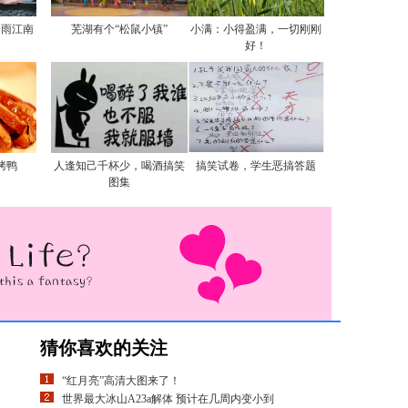
烟雨江南
芜湖有个“松鼠小镇”
小满：小得盈满，一切刚刚
好！
烤鸭
人逢知己千杯少，喝酒搞笑
搞笑试卷，学生恶搞答题
图集
猜你喜欢的关注
“红月亮”高清大图来了！
世界最大冰山A23a解体 预计在几周内变小到