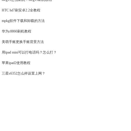
HTC hd7刷安卓2.2全教程
mpkg软件下载和卸载的方法
华为c8860刷机教程
美萌手账更换手账背景方法
用ipad mini可以打电话吗？怎么打？
苹果ipad2使用教程
三星s6352怎么样设置上网？