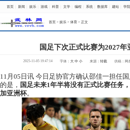
首页
|
新闻
|
娱乐
|
游戏
|
科普
|
文学
|
编程
|
系统
|
数据库
|
建站
|
学
首页
>
娱乐
>
体育
> 正文
国足下次正式比赛为2027年
2025-11-05 19:47:14
字体：
大
中
小
来源：
转载
供稿：网
11月05日讯 今日足协官方确认邵佳一担任
的是，
国足未来1年半将没有正式比赛任务，2
加亚洲杯
。