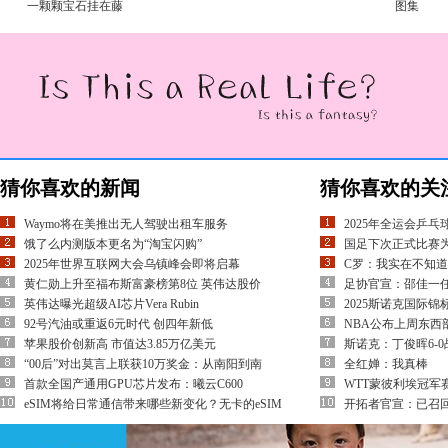
一颗颗宝石挂在藤
图集
猜你喜欢的新闻
猜你喜欢的关
Waymo将在美推出无人驾驶出租车服务
2025年全运会乒
饿了么内测版本更名为“淘宝闪购”
国足下次正式比赛为
2025年世界互联网大会乌镇峰会即将启幕
C罗：我实在不知
黄仁勋上升至福布斯富豪榜第8位 英伟达股价
足协官宣：邵佳一
英伟达曝光超级AI芯片Vera Rubin
2025斯诺克国际锦
92号汽油或重返6元时代 创四年新低
NBA公布上周东西
苹果股价创新高 市值达3.85万亿美元
斯诺克：丁俊晖6-
“00后”对出莫言上联获10万奖金：从南阳到南
全红婵：我真棒
首款全国产通用GPU芯片发布：曦云C600
WTT蒙彼利埃冠军
eSIM将给日常通信带来哪些新变化？无卡的eSIM
开拓者官宣：已召