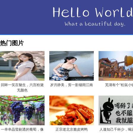
热门图片
回眸一笑百魅生，六宫粉黛
岁月静美，剪一影烟雨江南
芜湖有个“松鼠小
无颜色
一串串晶莹剔透的葡萄，像
正宗老北京脆皮烤鸭
人逢知己千杯少，喝