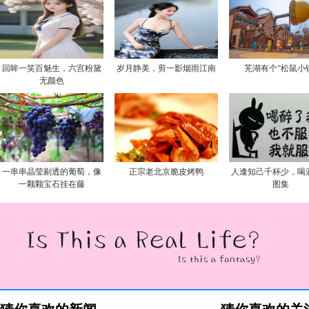
回眸一笑百魅生，六宫粉黛
岁月静美，剪一影烟雨江南
芜湖有个“松鼠小
无颜色
一串串晶莹剔透的葡萄，像
正宗老北京脆皮烤鸭
人逢知己千杯少，喝
一颗颗宝石挂在藤
图集