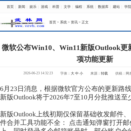
首页
|
新闻
|
娱乐
|
游戏
|
科普
|
文学
|
编程
|
系统
|
数据库
|
建站
|
学
首页
>
系统
>
资讯
> 正文
微软公布Win10、Win11新版Outlook
项功能更新
2026-06-23 14:32:23
字体：
大
中
小
来源：
转载
供稿：网
6月23日消息，根据微软官方公布的更新路线图， 
新版Outlook将于2026年7至10月分批推送
新版Outlook上线初期仅保留基础收发邮件
件合并工具功能不全： 点击通知弹窗打开邮