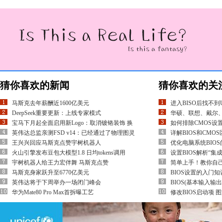
猜你喜欢的新闻
猜你喜欢的关
马斯克去年薪酬近1600亿美元
进入BISO后找不到
DeepSeek重要更新：上线专家模式
华硕、联想、戴尔
宝马下月起全面启用新Logo：取消镀铬装饰 换
如何排除CMOS设
英伟达总监亲测FSD v14：已经通过了物理图灵
详解BIOS和CMO
王兴兴回应马斯克点赞宇树机器人
优化电脑系统BIO
火山引擎发布豆包大模型1.8 日均tokens调用
设置BIOS解析“集
宇树机器人给王力宏伴舞 马斯克点赞
简单上手！教你自己
马斯克身家跃升至6770亿美元
BIOS设置的入门知
英伟达将于下周举办一场闭门峰会
BIOS(基本输入输
华为Mate80 Pro Max首拆曝工艺
修改BIOS启动项 