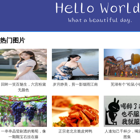
热门图片
回眸一笑百魅生，六宫粉黛
岁月静美，剪一影烟雨江南
芜湖有个“松鼠小
无颜色
一串串晶莹剔透的葡萄，像
正宗老北京脆皮烤鸭
人逢知己千杯少，喝
一颗颗宝石挂在藤
图集