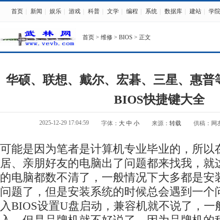
首页
|
新闻
|
娱乐
|
游戏
|
科普
|
文学
|
编程
|
系统
|
数据库
|
建站
|
学
首页
>
维修
>
BIOS
> 正文
华硕、联想、戴尔、宏碁、三星、惠普
BIOS快捷键大全
2025-12-29 17:04:59
字体：
大
中
小
来源：
转载
供稿：网
可能是因为笔者是计算机专业毕业的，所以
居、亲朋好友的电脑出了问题都来找我，就
的电脑都数不清了，一般情况下大多都是安
问题了，但是安装系统的时候总会遇到一个
入BIOS设置U盘启动，兼容机就不说了，一