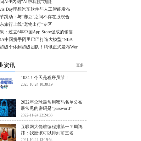
问APP内测“AI帮我挑”功能
ivis Day理想汽车软件与人工智能发布
节跳动：与“赛豆”之间不存在股权合
东旅行上线“宠物出行”专区
果：过去6年中国App Store促成的销售
BA中国携手阿里巴巴打造大模型“NBA
超级个体到超级团队！腾讯正式发布Wor
业资讯
更多
1024！今天是程序员节！
2023-10-24 10:38:19
2022年全球最常用密码名单公布
最常见的密码是“password”
2022-11-24 22:24:33
互联网大佬谁编程排第一？周鸿
祎：我应该可以排到前三名
2021-10-24 13:19:54