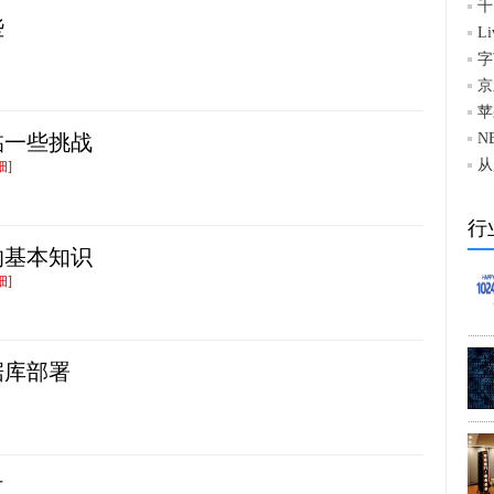
千
些
L
字
京
苹
临一些挑战
N
从
细]
行
的基本知识
细]
据库部署
改