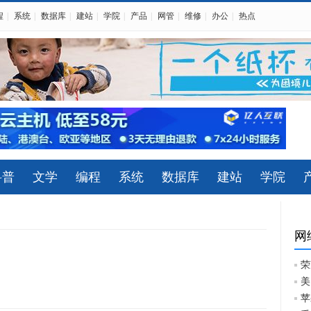
程
|
系统
|
数据库
|
建站
|
学院
|
产品
|
网管
|
维修
|
办公
|
热点
科普
文学
编程
系统
数据库
建站
学院
网
荣
美
苹