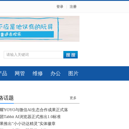
登录
|
注册
产品
网管
维修
办公
图片
络话题
更多
耀YOYO与微信AI生态合作成果正式落
团Tabbit AI浏览器正式推出1.0标准
果推出“小小访达精灵”实体徽章