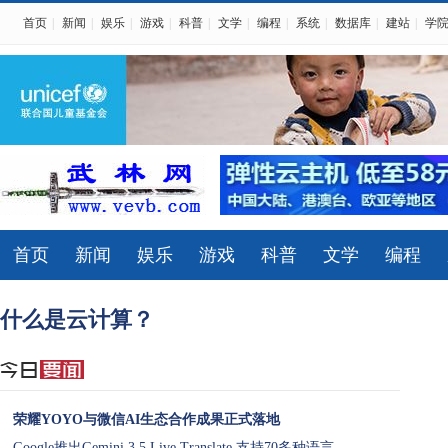
首页
|
新闻
|
娱乐
|
游戏
|
科普
|
文学
|
编程
|
系统
|
数据库
|
建站
|
学
首页
新闻
娱乐
游戏
科普
文学
编程
什么是云计算？
荣耀YOYO与微信AI生态合作成果正式落地
Google推出Gemini 3.5 Live Translate 支持70多种语言