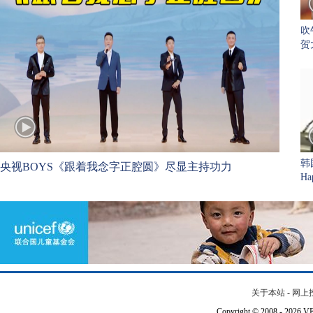
吹
贺
阿
韩
央视BOYS《跟着我念字正腔圆》尽显主持功力
Ha
关于本站
-
网上
Copyright © 2008 - 202