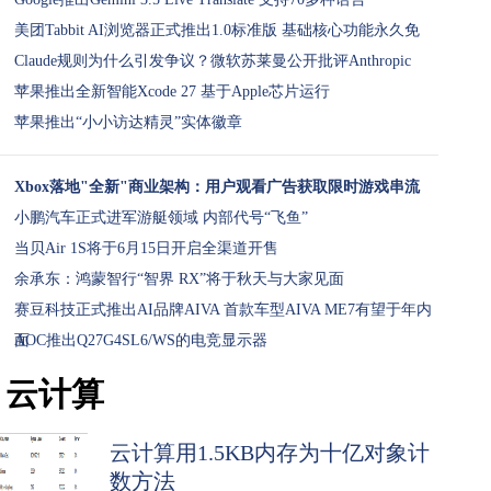
美团Tabbit AI浏览器正式推出1.0标准版 基础核心功能永久免
Claude规则为什么引发争议？微软苏莱曼公开批评Anthropic
苹果推出全新智能Xcode 27 基于Apple芯片运行
苹果推出“小小访达精灵”实体徽章
Xbox落地"全新"商业架构：用户观看广告获取限时游戏串流
小鹏汽车正式进军游艇领域 内部代号“飞鱼”
当贝Air 1S将于6月15日开启全渠道开售
余承东：鸿蒙智行“智界 RX”将于秋天与大家见面
赛豆科技正式推出AI品牌AIVA 首款车型AIVA ME7有望于年内
面
AOC推出Q27G4SL6/WS的电竞显示器
云计算
云计算用1.5KB内存为十亿对象计
数方法