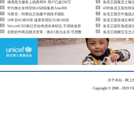
滴滴英文服务上线两周年 用户已超200万
洛克王国翼灵之魅
华为推出全球至快AI训练集群Atlas900
4399洛克王国光
马斯克：特斯拉正组建中国技术团队
洛克王国空中激战
10年后6G将问世 速度有望比5G快100倍
洛克王国圣域左将四
WeworkCEO称已开始考虑未来职位 不排除放弃
洛克王国百鬼巡游
谷歌软件商店模式变革：推出5美元会员 可用数
洛克王国糖宝宝怎
关于本站
-
网上
Copyright © 2008 - 201