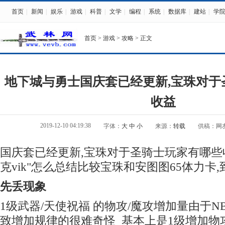
首页
|
新闻
|
娱乐
|
游戏
|
科普
|
文学
|
编程
|
系统
|
数据库
|
建站
|
学
首页
>
游戏
>
攻略
> 正文
地下城与勇士国庆套已经更新,宝珠对于
收益
2019-12-10 04:19:38
字体：
大
中
小
来源：
转载
供稿：网
国庆套已经更新,宝珠对于圣骑士玩家有哪些
克vik"怎么总结比较宝珠和安图图65体力卡,
先丢现象
1级武器/天使祝福 的物攻/魔攻增加量由于NB改
致增加规律的很难奇怪 基本上是1级增加物攻/