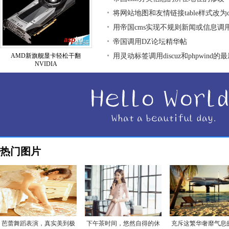
将网站地图和友情链接table样式改为div
用帝国cms实现不规则新闻或信息调
帝国调用DZ论坛精华帖
AMD新旗舰显卡轻松干翻
用灵动标签调用discuz和phpwind的
NVIDIA
热门图片
芭蕾舞蹈表演，真实美到极
下午茶时间，悠然自得的休
充斥这繁华奢靡气息