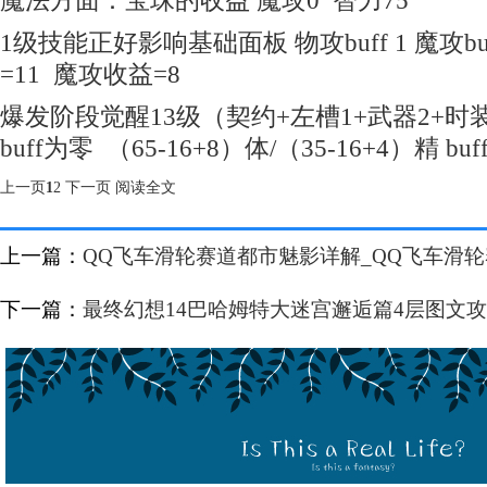
魔法方面：宝珠的收益 魔攻0 智力75
1级技能正好影响基础面板 物攻buff 1 魔攻bu
=11 魔攻收益=8
爆发阶段觉醒13级（契约+左槽1+武器2+时装
buff为零 （65-16+8）体/（35-16+4）精 bu
上一页
1
2
下一页
阅读全文
上一篇：
QQ飞车滑轮赛道都市魅影详解_QQ飞车滑
下一篇：
最终幻想14巴哈姆特大迷宫邂逅篇4层图文