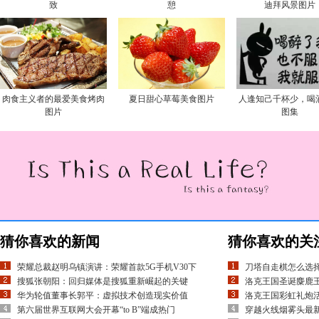
致
憩
迪拜风景图片
肉食主义者的最爱美食烤肉
夏日甜心草莓美食图片
人逢知己千杯少，喝
图片
图集
猜你喜欢的新闻
猜你喜欢的关
荣耀总裁赵明乌镇演讲：荣耀首款5G手机V30下
刀塔自走棋怎么选择
搜狐张朝阳：回归媒体是搜狐重新崛起的关键
洛克王国圣诞麋鹿王
华为轮值董事长郭平：虚拟技术创造现实价值
洛克王国彩虹礼炮活
第六届世界互联网大会开幕“to B”端成热门
穿越火线烟雾头最新调