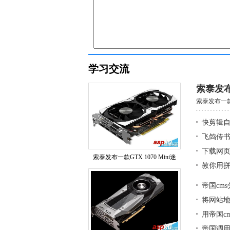
学习交流
索泰发布
索泰发布一款G
快剪辑
飞鸽传
下载网页
索泰发布一款GTX 1070 Mini迷
教你用拼
帝国cm
将网站地图
用帝国c
帝国调用