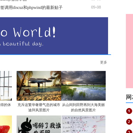
09-08
调用discuz和phpwind的最新贴子
更多
网
自得的休
充斥这繁华奢靡气息的城市
从山间到田野再到大海美丽
迪拜风景图片
的自然风景图片