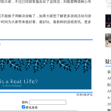
帮助大家，不过已经跟客服反应了这情况，到敬爱啊请耐心等
完不能换子弹解决攻略了，如果大家想了解更多游戏活动与游
一时间为大家带来最好看、最好玩、最新鲜的游戏资讯。更多
析
疑
索
A
们
i
A
共有
0
条评论
A
密码:
2
匿名发表
图
2