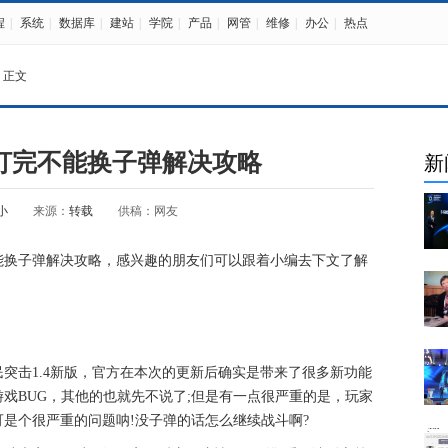
程
|
系统
|
数据库
|
建站
|
学院
|
产品
|
网管
|
维修
|
办公
|
热点
 正文
打完不能换子弹解决攻略
新
小
来源：
转载
供稿：网友
能换子弹解决攻略，感兴趣的朋友们可以跟着小编去下文了解
突击1.4新版，官方在本次的更新后确实是带来了很多新功能
戏BUG，其他的也就先不说了;但是有一点很严重的是，玩家
是个很严重的问题呐!没子弹的话怎么继续战斗啊?