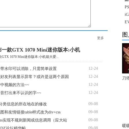
P
i
E
图
更多
一款GTX 1070 Mini迷你版本:小机
TX 1070 Mini迷你版本:小机箱大爱...
12-24
自带水印可以消除，只需简单设置
12-24
书好友列表显示异常？或许是这两个原因
刀
12-24
中视频的方法~~
12-24
音打出来不认识的字~~
09-08
s分类信息的所在地在的修改
09-08
和友情链接table样式改为div+css
09-08
ms实现不规则新闻或信息调用（应大站
暖
09-08
DZ论坛精华帖