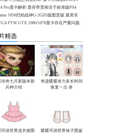
S4 Pro显卡解析:显存带宽相当于标准版PS4
Game 1050烈焰战神U-2GD5版图赏版:最美非
VGA FTW GTX 1080/1070显卡存在严重问题:
片精选
塔传奇七月新版本新
奇迹暖暖体力多长时间
兵种介绍
恢复一点 体
暖环游世界连衣裙图
暖暖环游世界袜子图鉴