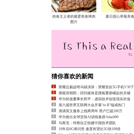
肉食主义者的最爱美食烤肉
夏日甜心草莓美
图片
猜你喜欢的新闻
荣耀总裁赵明乌镇演讲：荣耀首款5G手机V30下
搜狐张朝阳：回归媒体是搜狐重新崛起的关键
华为轮值董事长郭平：虚拟技术创造现实价值
第六届世界互联网大会开幕“to B”端成热门
滴滴英文服务上线两周年 用户已超200万
华为推出全球至快AI训练集群Atlas900
马斯克：特斯拉正组建中国技术团队
10年后6G将问世 速度有望比5G快100倍