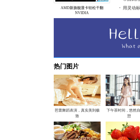
AMD新旗舰显卡轻松干翻
用灵动标签
NVIDIA
热门图片
芭蕾舞蹈表演，真实美到极
下午茶时间，悠然
致
憩