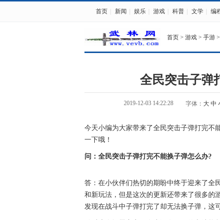
首页
|
新闻
|
娱乐
|
游戏
|
科普
|
文学
|
编
首页
>
游戏
>
手游
>
全民突击子弹
2019-12-03 14:22:28
字体：
大
中
今天小编为大家带来了全民突击子弹打完不
一下哦！
问：全民突击子弹打完不能换子弹怎么办?
答：在小伙伴们热切的期盼中终于迎来了全民
和新玩法，但是这次的更新还带来了很多的游
发现在战斗中子弹打完了却无法换子弹，这可