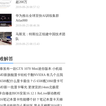
超200万
2019-09-26 08:57:12
华为推出全球至快AI训练集群
Atlas900
2019-09-25 08:46:36
马斯克：特斯拉正组建中国技术团
队
2019-09-25 08:15:43
难解答
泰发布一款GTX 1070 Mini迷你版本:小机箱
MD新旗舰显卡轻松干翻NVIDIA 有几个点我
5 6500配什么显卡最佳？i5 6500配1060显卡可
MD新一批显卡曝光:更便宜的14nm北极星
卡自修改BIOS安装16.12.1 ReLive驱动教程
016笔记本显卡性能哪个好？笔记本显卡天梯
016显卡性能怎么看好坏 显卡天梯图2016年1