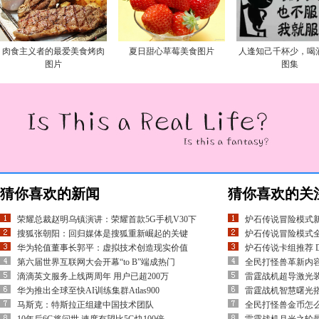
肉食主义者的最爱美食烤肉
夏日甜心草莓美食图片
人逢知己千杯少，喝
图片
图集
猜你喜欢的新闻
猜你喜欢的关
荣耀总裁赵明乌镇演讲：荣耀首款5G手机V30下
炉石传说冒险模式
搜狐张朝阳：回归媒体是搜狐重新崛起的关键
炉石传说冒险模式
华为轮值董事长郭平：虚拟技术创造现实价值
炉石传说卡组推荐 
第六届世界互联网大会开幕“to B”端成热门
全民打怪兽革新内容
滴滴英文服务上线两周年 用户已超200万
雷霆战机超导激光
华为推出全球至快AI训练集群Atlas900
雷霆战机智慧曙光
马斯克：特斯拉正组建中国技术团队
全民打怪兽金币怎