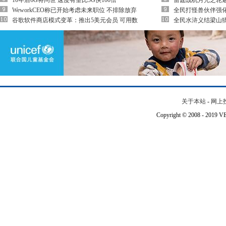
10年后6G将问世 速度有望比5G快100倍
雷霆战机月光之轮
WeworkCEO称已开始考虑未来职位 不排除放弃
全民打怪兽伙伴强
谷歌软件商店模式变革：推出5美元会员 可用数
全民水浒义结梁山
关于本站
-
网上
Copyright © 2008 - 201