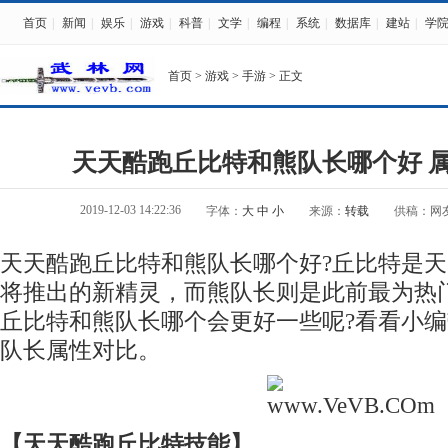
首页
|
新闻
|
娱乐
|
游戏
|
科普
|
文学
|
编程
|
系统
|
数据库
|
建站
|
学
首页
>
游戏
>
手游
> 正文
天天酷跑丘比特和熊队长哪个好 
2019-12-03 14:22:36
字体：
大
中
小
来源：
转载
供稿：网
天天酷跑丘比特和熊队长哪个好?丘比特是
将推出的新精灵，而熊队长则是此前最为热
丘比特和熊队长哪个会更好一些呢?看看小
队长属性对比。
【天天酷跑丘比特技能】