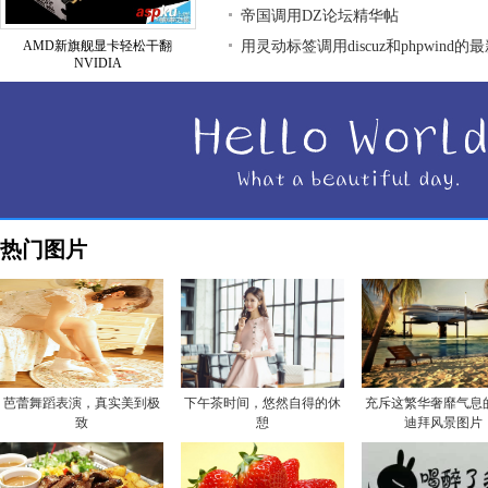
帝国调用DZ论坛精华帖
AMD新旗舰显卡轻松干翻
用灵动标签调用discuz和phpwind的
NVIDIA
热门图片
芭蕾舞蹈表演，真实美到极
下午茶时间，悠然自得的休
充斥这繁华奢靡气息
致
憩
迪拜风景图片