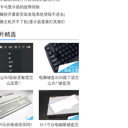
卡与显示器的故障排除
脑拆开重新安装发现系统登陆不进去(
脑主机开不了机(显示器显黄灯其黄灯
片精选
g502鼠标灵敏度怎
电脑键盘出问题了该怎
么设置?
么办? 键盘清
399元价格值得买吗?
10.1寸台电磁吸键盘怎