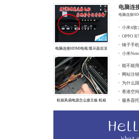
电脑连接
电脑连接HD
小米4放
OPPO 
锤子手
电脑连接HDMI电视/显示器后没
小米No
能不能
网站注
为什么
香港空
机箱风扇电源怎么接主板 机箱
服务器