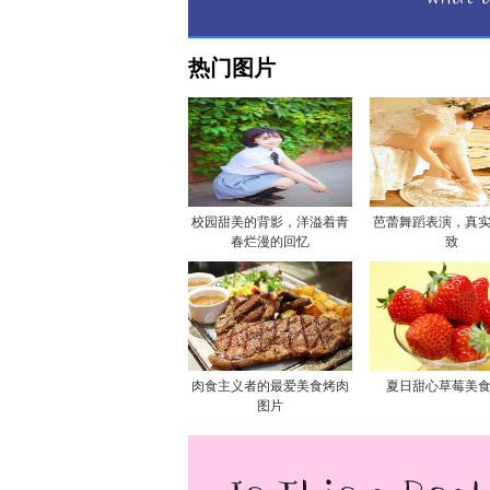
热门图片
校园甜美的背影，洋溢着青
芭蕾舞蹈表演，真
春烂漫的回忆
致
肉食主义者的最爱美食烤肉
夏日甜心草莓美
图片