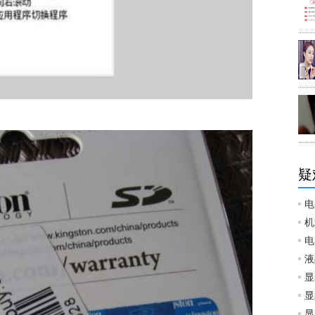
疑
电
机
电
液
显
显
显