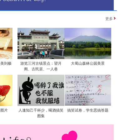
更多
实美到极
游览三河古镇景点：望月
大蜀山森林公园美景
阁、古民居、一人巷
食图片
人逢知己千杯少，喝酒搞笑
搞笑试卷，学生恶搞答题
图集