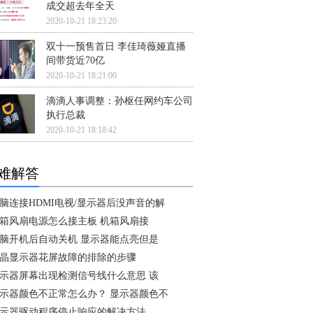
成交超去年全天
2020-10-21 18:23:20
双十一预售首日 李佳琦薇娅直播
间带货近70亿
2020-10-21 18:21:00
滴滴人事调整：孙枢任网约车公司
执行总裁
2020-10-21 18:18:42
难解答
脑连接HDMI电视/显示器后没声音的解
箱风扇电源怎么接主板 机箱风扇接
脑开机后自动关机 显示器能点亮但是
晶显示器花屏故障的排除的步骤
示器屏幕出现检测信号线什么意思 该
示器颜色不正常怎么办？ 显示器颜色不
示器驱动程序停止响应的解决方法