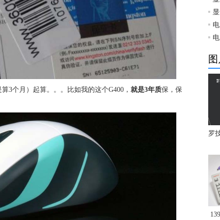
显
电
电
图
算3个月）起算。。。比如我的这个G400，
就是3年质
保，保
罗技
1