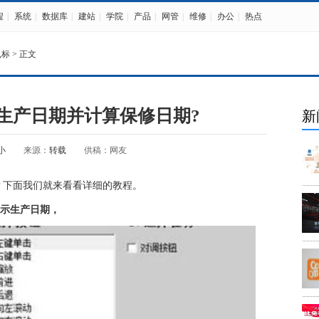
程
|
系统
|
数据库
|
建站
|
学院
|
产品
|
网管
|
维修
|
办公
|
热点
鼠标
> 正文
生产日期并计算保修日期?
新
小
来源：
转载
供稿：网友
？下面我们就来看看详细的教程。
表示生产日期，