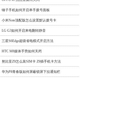
锤子手机如何开启单手拨号面板
小米Note顶配版怎么设置默认拨号卡
LG G3如何开启来电翻转静音
三星S6Edge超级省电模式开启方法
HTC M8媒体手势如何关闭
努比亚Z9怎么装SIM卡 Z9插手机卡方法
华为P8青春版如何屏蔽锁屏下拉通知栏