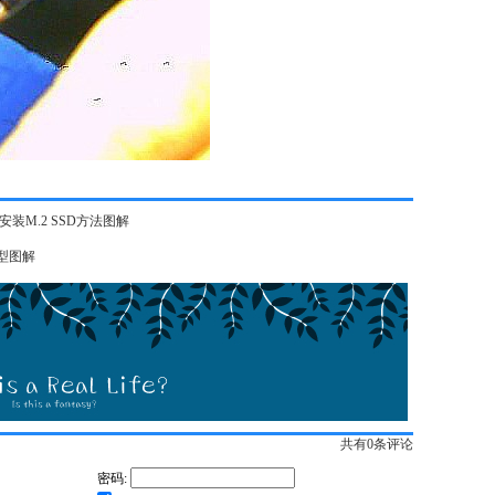
装M.2 SSD方法图解
型图解
共有
0
条评论
密码: