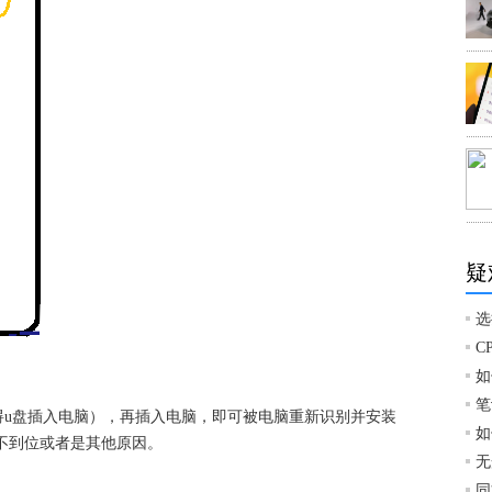
疑
选
C
如
笔
碍u盘插入电脑），再插入电脑，即可被电脑重新识别并安装
如
不到位或者是其他原因。
无
同