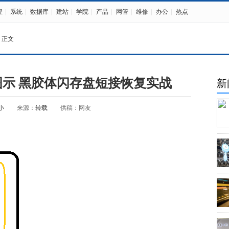
程
|
系统
|
数据库
|
建站
|
学院
|
产品
|
网管
|
维修
|
办公
|
热点
 正文
图示 黑胶体闪存盘短接恢复实战
新
小
来源：
转载
供稿：网友