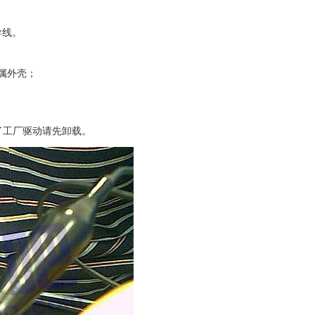
导线。
属外壳；
了工厂驱动请先卸载。