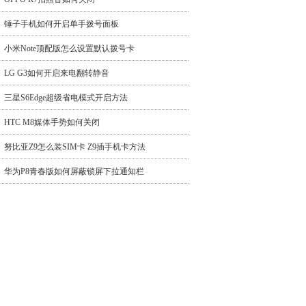
锤子手机如何开启单手拨号面板
小米Note顶配版怎么设置默认拨号卡
LG G3如何开启来电翻转静音
三星S6Edge超级省电模式开启方法
HTC M8媒体手势如何关闭
努比亚Z9怎么装SIM卡 Z9插手机卡方法
华为P8青春版如何屏蔽锁屏下拉通知栏