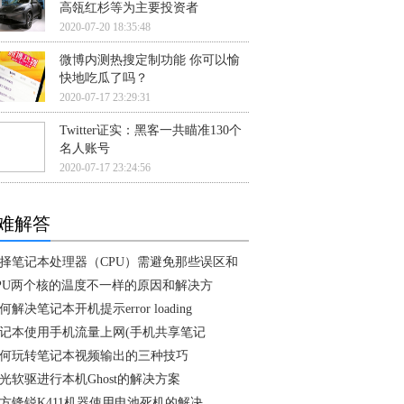
高瓴红杉等为主要投资者
2020-07-20 18:35:48
微博内测热搜定制功能 你可以愉
快地吃瓜了吗？
2020-07-17 23:29:31
Twitter证实：黑客一共瞄准130个
名人账号
2020-07-17 23:24:56
难解答
择笔记本处理器（CPU）需避免那些误区和
PU两个核的温度不一样的原因和解决方
何解决笔记本开机提示error loading
记本使用手机流量上网(手机共享笔记
何玩转笔记本视频输出的三种技巧
光软驱进行本机Ghost的解决方案
方锋锐K411机器使用电池死机的解决