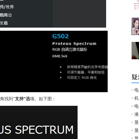
疑
电
机
角找到“
支持”选
项。如下图：
电
液
显
显
显