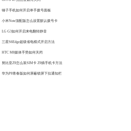
锤子手机如何开启单手拨号面板
小米Note顶配版怎么设置默认拨号卡
LG G3如何开启来电翻转静音
三星S6Edge超级省电模式开启方法
HTC M8媒体手势如何关闭
努比亚Z9怎么装SIM卡 Z9插手机卡方法
华为P8青春版如何屏蔽锁屏下拉通知栏