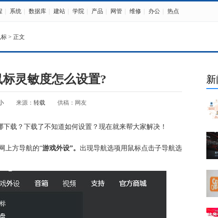
程
|
系统
|
数据库
|
建站
|
学院
|
产品
|
网管
|
维修
|
办公
|
热点
鼠标
> 正文
2鼠标灵敏度怎么设置?
新
小
来源：
转载
供稿：网友
去哪下载？下载了不知道如何设置？现在就来帮大家解决！
网上方导航的“
游戏外设”。
出现导航选项用鼠标点击子导航选