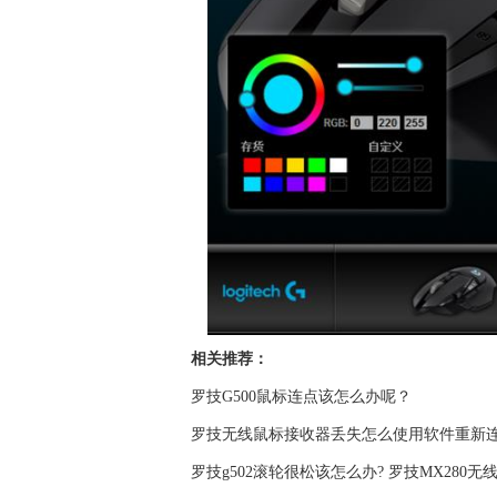
相关推荐：
罗技G500鼠标连点该怎么办呢？
罗技无线鼠标接收器丢失怎么使用软件重新连
罗技g502滚轮很松该怎么办? 罗技MX28