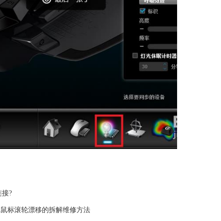
接?
0无线鼠标滚轮漂移的拆解维修方法