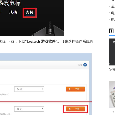
显
电
电
图
方找到下载，下载“
Logitech 游戏软件”。（
先选择操作系统再
罗技
1