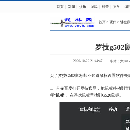
首页
|
新闻
|
娱乐
|
游戏
|
科普
|
文学
|
编
首页
>
硬件
>
键盘
罗技g50
2020-10-22 21:44:47
字体：
大
中
买了罗技G502鼠标却不知道鼠标设置软件
1、首先百度打开罗技官网，把鼠标移动到官
项“
鼠标
”。在游戏鼠标里找到G520鼠标。