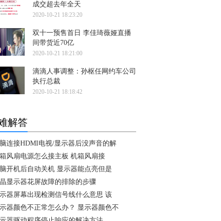
成交超去年全天
2020-10-21 18:23:20
双十一预售首日 李佳琦薇娅直播
间带货近70亿
2020-10-21 18:21:00
滴滴人事调整：孙枢任网约车公司
执行总裁
2020-10-21 18:18:42
难解答
脑连接HDMI电视/显示器后没声音的解
箱风扇电源怎么接主板 机箱风扇接
脑开机后自动关机 显示器能点亮但是
晶显示器花屏故障的排除的步骤
示器屏幕出现检测信号线什么意思 该
示器颜色不正常怎么办？ 显示器颜色不
示器驱动程序停止响应的解决方法