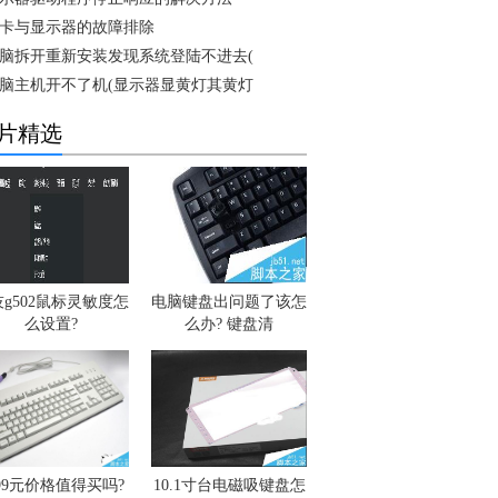
卡与显示器的故障排除
脑拆开重新安装发现系统登陆不进去(
脑主机开不了机(显示器显黄灯其黄灯
片精选
g502鼠标灵敏度怎
电脑键盘出问题了该怎
么设置?
么办? 键盘清
399元价格值得买吗?
10.1寸台电磁吸键盘怎