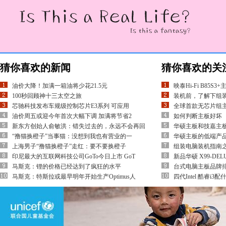
猜你喜欢的新闻
猜你喜欢的关
油价大降！加满一箱油将少花21.5元
映泰Hi-Fi B85S
100秒回顾神十三太空之旅
装机前，了解下组
芯驰科技发布车规级控制芯片E3系列 可应用
全球首款无芯片组
油价周五或迎今年首次大幅下调 加满将节省2
如何判断主板好坏
新东方创始人俞敏洪：错失过去的，永远不会再回
华硕主板和技嘉主
“撸猫换橙子”当事猫：没想到我也有营业的一
华硕主板的低端产
上海男子“撸猫换橙子”走红：要不要换橙子
组装电脑装机指南
印尼最大的互联网科技公司GoTo今日上市 GoT
新品华硕 X99-DEL
马斯克：锂的价格已经达到了疯狂的水平
台式电脑主板品牌排
马斯克：特斯拉或最早明年开始生产Optimus人
四代Intel 酷睿i