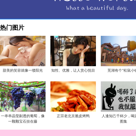
热门图片
甜美的笑容就像一缕阳光
知性、优雅，让人赏心悦目
芜湖有个“松鼠小
一串串晶莹剔透的葡萄，像
正宗老北京脆皮烤鸭
人逢知己千杯少，喝
一颗颗宝石挂在藤
图集