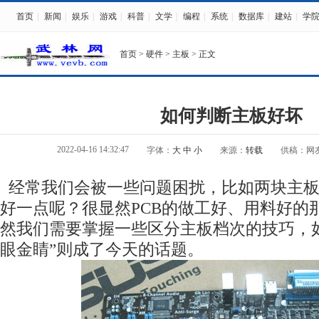
首页
|
新闻
|
娱乐
|
游戏
|
科普
|
文学
|
编程
|
系统
|
数据库
|
建站
|
学
首页
>
硬件
>
主板
> 正文
如何判断主板好坏
2022-04-16 14:32:47
字体：
大
中
小
来源：
转载
供稿：网
经常我们会被一些问题困扰，比如两块主板
好一点呢？很显然PCB的做工好、用料好的
然我们需要掌握一些区分主板档次的技巧，
眼金睛”则成了今天的话题。