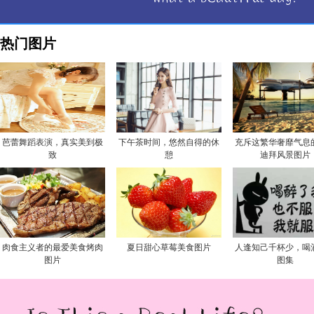
热门图片
芭蕾舞蹈表演，真实美到极
下午茶时间，悠然自得的休
充斥这繁华奢靡气息
致
憩
迪拜风景图片
肉食主义者的最爱美食烤肉
夏日甜心草莓美食图片
人逢知己千杯少，喝
图片
图集