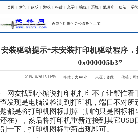
首页
|
新闻
|
娱乐
|
游戏
|
科普
|
文学
|
编程
|
系统
|
数据库
|
建站
|
学
首页
>
维修
>
办公设备
> 正文
安装驱动提示“未安装打印机驱动程序，
0x000005b3”
2019-10-26 15:11:59
字体：
大
中
小
来源：
转载
供稿：网
一网友找到小编说打印机打印不了让帮忙看
查发现是电脑没检测到打印机，端口不对所
题都是将打印机图标删掉（删的只是图标相
还在），然后将打印机重新连接到其它USB
别一下，打印机图标重新出现即可。