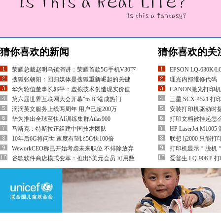
猜你喜欢的新闻
猜你喜欢的关
荣耀总裁赵明乌镇演讲：荣耀首款5G手机V30下
EPSON LQ-630K/
搜狐张朝阳：回归媒体是搜狐重新崛起的关键
理光内部维修代码
华为轮值董事长郭平：虚拟技术创造现实价值
CANON激光打印
第六届世界互联网大会开幕“to B”端成热门
三星 SCX-4521
滴滴英文服务上线两周年 用户已超200万
安装打印机驱动时
华为推出全球至快AI训练集群Atlas900
打印文档被挂起怎
马斯克：特斯拉正组建中国技术团队
HP LaserJet M
10年后6G将问世 速度有望比5G快100倍
联想 lj2000 只
WeworkCEO称已开始考虑未来职位 不排除放弃
打印机显示＂脱机
谷歌软件商店模式变革：推出5美元会员 可用数
爱普生 LQ-90K