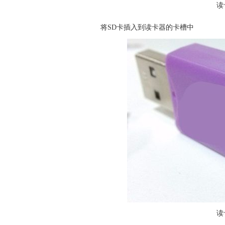
读
将SD卡插入到读卡器的卡槽中
读