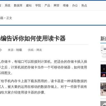
程
|
系统
|
数据库
|
建站
|
学院
|
产品
|
网管
|
维修
|
办公
|
热点
问题
> 正文
小编告诉你如何使用读卡器
新
小
来源：
转载
供稿：网友
入存储卡，有端口可以联接到
计算机
。把适合的存储卡插入插
序之后，
计算机
就把存储卡当作一个可移动存储器，如何使用
器得图文。
了给手机内存卡上面下载东西用的，读卡器是一种读取数据的
写入，被大量的运用在移动的数据存储上。对于一些新手就有
编给大家介绍使用读卡器的步骤。