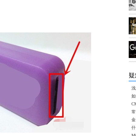
疑
浅
如
C
常
金
什
M