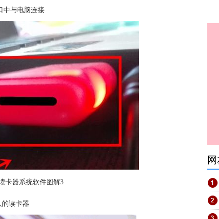
口中与
电脑
连接
网
读卡器系统软件图解3
入的读卡器