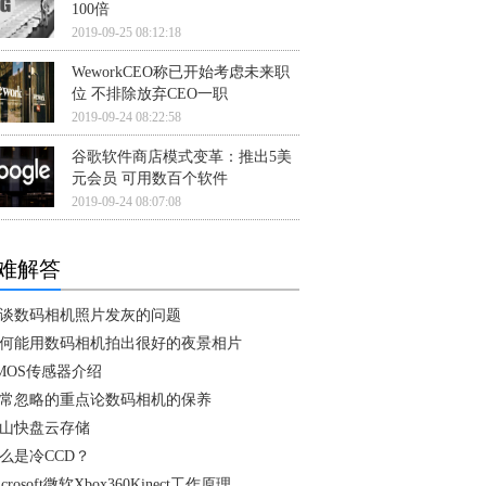
100倍
2019-09-25 08:12:18
WeworkCEO称已开始考虑未来职
位 不排除放弃CEO一职
2019-09-24 08:22:58
谷歌软件商店模式变革：推出5美
元会员 可用数百个软件
2019-09-24 08:07:08
难解答
谈数码相机照片发灰的问题
何能用数码相机拍出很好的夜景相片
MOS传感器介绍
常忽略的重点论数码相机的保养
山快盘云存储
么是冷CCD？
icrosoft微软Xbox360Kinect工作原理