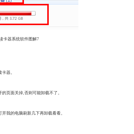
读卡器系统软件图解7
读卡器。
开的页面关掉,否则可能卸载不了。
打开我的
电脑
刷新几下再卸载看看。