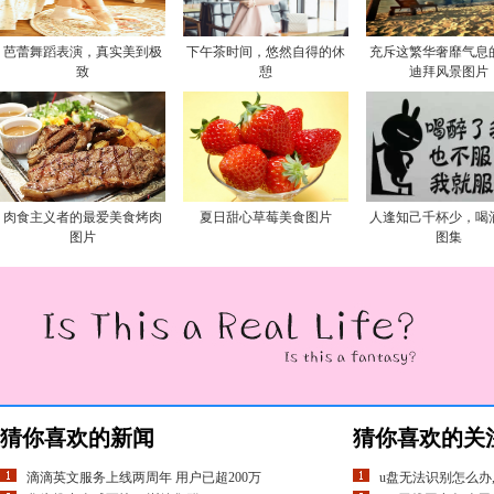
芭蕾舞蹈表演，真实美到极
下午茶时间，悠然自得的休
充斥这繁华奢靡气息
致
憩
迪拜风景图片
肉食主义者的最爱美食烤肉
夏日甜心草莓美食图片
人逢知己千杯少，喝
图片
图集
猜你喜欢的新闻
猜你喜欢的关
滴滴英文服务上线两周年 用户已超200万
u盘无法识别怎么办