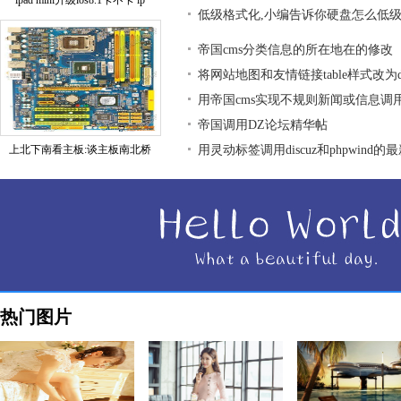
ipad mini升级ios8.1卡不卡 ip
低级格式化,小编告诉你硬盘怎么低
帝国cms分类信息的所在地在的修改
将网站地图和友情链接table样式改为div
用帝国cms实现不规则新闻或信息调
帝国调用DZ论坛精华帖
上北下南看主板:谈主板南北桥
用灵动标签调用discuz和phpwind的
热门图片