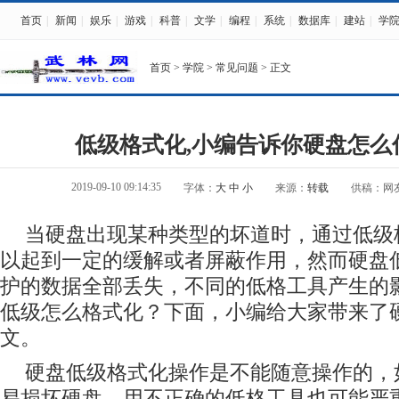
首页
|
新闻
|
娱乐
|
游戏
|
科普
|
文学
|
编程
|
系统
|
数据库
|
建站
|
学
首页
>
学院
>
常见问题
> 正文
低级格式化,小编告诉你硬盘怎么
2019-09-10 09:14:35
字体：
大
中
小
来源：
转载
供稿：网
当硬盘出现某种类型的坏道时，通过低级
以起到一定的缓解或者屏蔽作用，然而硬盘
护的数据全部丢失，不同的低格工具产生的
低级怎么格式化？下面，小编给大家带来了
文。
硬盘低级格式化操作是不能随意操作的，
易损坏硬盘。用不正确的低格工具也可能严