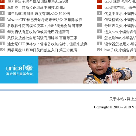
华为推出全球至快AI训练集群Atlas900
usb无线网卡怎么
马斯克：特斯拉正组建中国技术团队
usb调试在哪,小编
10年后6G将问世 速度有望比5G快100倍
优盘不显示,小编告
WeworkCEO称已开始考虑未来职位 不排除放弃
低级格式化,小编告
谷歌软件商店模式变革：推出5美元会员 可用数
分区表丢失,小编告
华为否认有意收购Oi或其他巴西运营商
进入bios,小编告诉
武汉发放首批自动驾驶商用牌照 百度等三家
怎么刷bios,小编告
迪士尼CEO伊格尔：曾准备收购推特，但后来放弃
读卡器怎么用,小编
网易网盘11月30日关闭独立入口 第三方账号
bios升级,小编告诉
关于本站
-
网上
Copyright © 2008 - 201