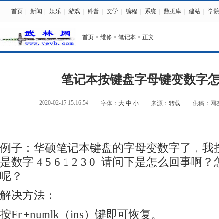
首页
|
新闻
|
娱乐
|
游戏
|
科普
|
文学
|
编程
|
系统
|
数据库
|
建站
|
学
首页
>
维修
>
笔记本
> 正文
笔记本按键盘字母键变数字
2020-02-17 15:16:54
字体：
大
中
小
来源：
转载
供稿：网
例子：
华硕笔记本键盘的字母变数字了，我按键盘的u
是数字 4 5 6 1 2 3 0 请问下是怎么回
呢？
解决方法：
按
Fn+numlk（ins）键
即可恢复。