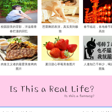
校园甜美的背影，洋溢着青
芭蕾舞蹈表演，真实美到极
春节临近，各地春节
春烂漫的回忆
致
高挂
肉食主义者的最爱美食烤肉
夏日甜心草莓美食图片
人逢知己千杯少，喝
图片
图集