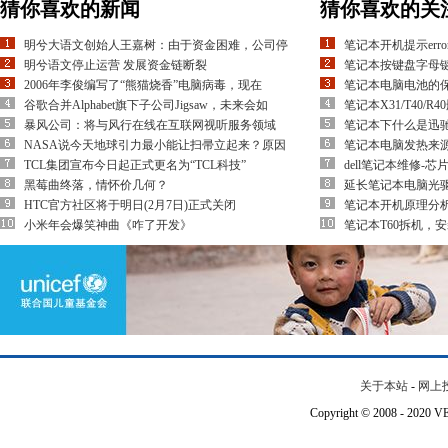
猜你喜欢的新闻
猜你喜欢的关
明兮大语文创始人王嘉树：由于资金困难，公司停
笔记本开机提示error 
明兮语文停止运营 发展资金链断裂
笔记本按键盘字母
2006年李俊编写了“熊猫烧香”电脑病毒，现在
笔记本电脑电池的
谷歌合并Alphabet旗下子公司Jigsaw，未来会如
笔记本X31/T40/
暴风公司：将与风行在线在互联网视听服务领域
笔记本下什么是迅驰处
NASA说今天地球引力最小能让扫帚立起来？原因
笔记本电脑发热来
TCL集团宣布今日起正式更名为“TCL科技”
dell笔记本维修-芯
黑莓曲终落，情怀价几何？
延长笔记本电脑光
HTC官方社区将于明日(2月7日)正式关闭
笔记本开机原理分
小米年会爆笑神曲《咋了开发》
笔记本T60拆机，
关于本站
-
网上
Copyright © 2008 - 202