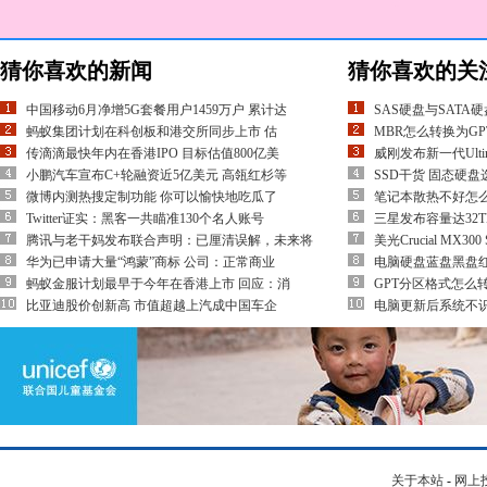
猜你喜欢的新闻
猜你喜欢的关
中国移动6月净增5G套餐用户1459万户 累计达
SAS硬盘与SATA
蚂蚁集团计划在科创板和港交所同步上市 估
MBR怎么转换为GP
传滴滴最快年内在香港IPO 目标估值800亿美
威刚发布新一代Ultim
小鹏汽车宣布C+轮融资近5亿美元 高瓴红杉等
SSD干货 固态硬
微博内测热搜定制功能 你可以愉快地吃瓜了
笔记本散热不好怎
Twitter证实：黑客一共瞄准130个名人账号
三星发布容量达32
腾讯与老干妈发布联合声明：已厘清误解，未来将
美光Crucial MX
华为已申请大量“鸿蒙”商标 公司：正常商业
电脑硬盘蓝盘黑盘
蚂蚁金服计划最早于今年在香港上市 回应：消
GPT分区格式怎么转
比亚迪股价创新高 市值超越上汽成中国车企
电脑更新后系统不
关于本站
-
网上