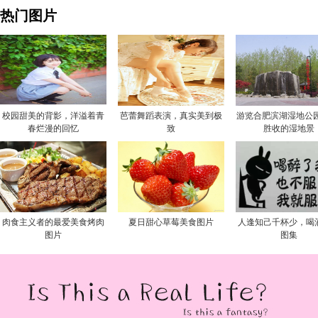
热门图片
校园甜美的背影，洋溢着青
芭蕾舞蹈表演，真实美到极
游览合肥滨湖湿地公园
春烂漫的回忆
致
胜收的湿地景
肉食主义者的最爱美食烤肉
夏日甜心草莓美食图片
人逢知己千杯少，喝
图片
图集