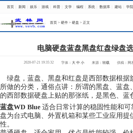
首页
|
新闻
|
娱乐
|
游戏
|
科普
|
文学
|
编程
|
系统
|
数据库
|
建站
|
学
首页
>
硬件
>
硬盘
> 正文
电脑硬盘蓝盘黑盘红盘绿盘
2020-07-21 19:35:32
字体：
大
中
小
来源：
转载
供稿：网
绿盘，蓝盘、黑盘和红盘是西部数据根据
所做的分类，通俗点讲：所谓的黑盘、蓝盘
的西部数据硬盘上贴的那张纸，是黑色、蓝
蓝盘WD Blue
适合日常计算的稳固性能和可靠性。
盘为台式电脑、外置机箱和某些工业应用提
性。
普通硬盘，适合家用。优点是性能较强，价