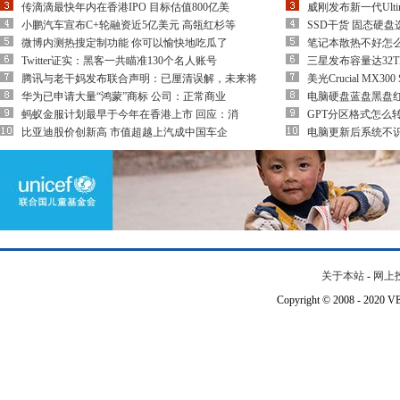
传滴滴最快年内在香港IPO 目标估值800亿美
威刚发布新一代Ultim
小鹏汽车宣布C+轮融资近5亿美元 高瓴红杉等
SSD干货 固态硬
微博内测热搜定制功能 你可以愉快地吃瓜了
笔记本散热不好怎
Twitter证实：黑客一共瞄准130个名人账号
三星发布容量达32
腾讯与老干妈发布联合声明：已厘清误解，未来将
美光Crucial MX
华为已申请大量“鸿蒙”商标 公司：正常商业
电脑硬盘蓝盘黑盘
蚂蚁金服计划最早于今年在香港上市 回应：消
GPT分区格式怎么转
比亚迪股价创新高 市值超越上汽成中国车企
电脑更新后系统不
关于本站
-
网上
Copyright © 2008 - 202