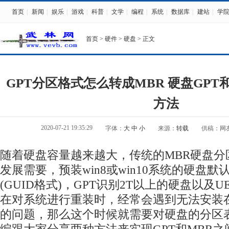
首页
|
新闻
|
娱乐
|
游戏
|
科普
|
文学
|
编程
|
系统
|
数据库
|
建站
|
学
首页
>
硬件
>
硬盘
> 正文
GPT分区格式怎么转成MBR 硬盘GPT
方法
2020-07-21 19:35:29
字体：
大
中
小
来源：
转载
供稿：网
随着硬盘容量越来越大，传统的MBR硬盘分
发展需要，预装win8或win10系统的硬盘默
(GUID格式)，GPT识别2T以上的硬盘以及U
在对系统进行重装时，经常会遇到无法安装在
的问题，那么这个时候就需要对硬盘的分区