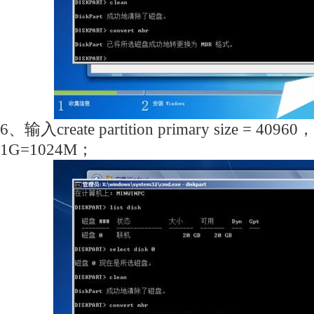
6、输入create partition primary size =
1G=1024M；