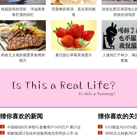
校园甜美的背影，洋溢着青
芭蕾舞蹈表演，真实美到极
游览合肥滨湖湿地公园
春烂漫的回忆
致
胜收的湿地景
肉食主义者的最爱美食烤肉
夏日甜心草莓美食图片
人逢知己千杯少，喝
图片
图集
猜你喜欢的新闻
猜你喜欢的关
中国移动6月净增5G套餐用户1459万户 累计达
SAS硬盘与SATA
蚂蚁集团计划在科创板和港交所同步上市 估
MBR怎么转换为GP