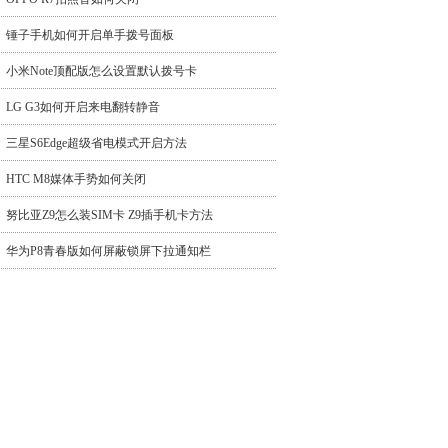
锤子手机如何开启单手拨号面板
小米Note顶配版怎么设置默认拨号卡
LG G3如何开启来电翻转静音
三星S6Edge超级省电模式开启方法
HTC M8媒体手势如何关闭
努比亚Z9怎么装SIM卡 Z9插手机卡方法
华为P8青春版如何屏蔽锁屏下拉通知栏