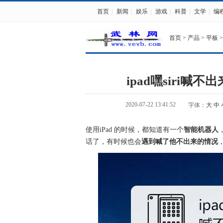
首页
|
新闻
|
娱乐
|
游戏
|
科普
|
文学
|
编
首页
>
产品
>
平板
>
ipad嘿siri喊不
2020-07-22 13:41:52
字体：
大
中
使用iPad 的时候，都知道有一个
智能机器人
话了，有时候也会
遇到喊了他不出来的情况