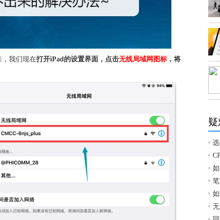
来，我们现在
打开iPad的设置界面，点击
无线局域网图标
，将
疑
选
C
如
笔
如
无
同