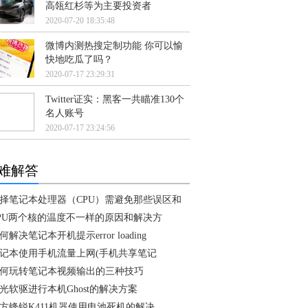
高瓴红杉等为主要投资者
2020-07-20 18:35:48
微博内测热搜定制功能 你可以愉
快地吃瓜了吗？
2020-07-17 23:29:31
Twitter证实：黑客一共瞄准130个
名人账号
2020-07-17 23:24:56
难解答
择笔记本处理器（CPU）需避免那些误区和
PU两个核的温度不一样的原因和解决方
何解决笔记本开机提示error loading
记本使用手机流量上网(手机共享笔记
何玩转笔记本视频输出的三种技巧
光软驱进行本机Ghost的解决方案
方锋锐K411机器使用电池死机的解决