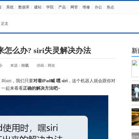
程
|
系统
|
数据库
|
建站
|
学院
|
产品
|
网管
|
维修
|
办公
|
热点
 正文
出来怎么办? siri失灵解决办法
新
小
来源：
转载
供稿：网友
，叫siri，我们只要
对着iPad喊 嘿 siri
，这个机器人就会跟你对
，一起来看看
正确的解决方法吧~