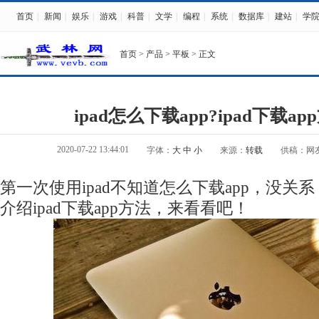
首页
|
新闻
|
娱乐
|
游戏
|
科普
|
文学
|
编程
|
系统
|
数据库
|
建站
|
学
首页
>
产品
>
平板
> 正文
ipad怎么下载app?ipad下载a
2020-07-22 13:44:01
字体：
大
中
小
来源：
转载
供稿：网
第一次使用ipad不知道怎么下载app，没关
介绍ipad下载app方法，来看看吧！