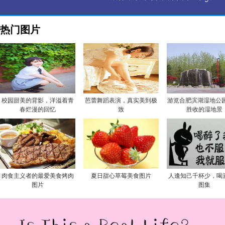
热门图片
校园甜美的背影，洋溢着青
芭蕾舞蹈表演，真实美到极
游览合肥滨湖湿地公园
春烂漫的回忆
致
胜收的湿地景
肉食主义者的最爱美食烤肉
夏日甜心草莓美食图片
人逢知己千杯少，喝
图片
图集