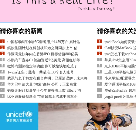
猜你喜欢的新闻
猜你喜欢的关
中国移动6月净增5G套餐用户1459万户 累计达
ipad iBook如
蚂蚁集团计划在科创板和港交所同步上市 估
iPad秒变MacBo
传滴滴最快年内在香港IPO 目标估值800亿美
ipad怎么下载app?i
小鹏汽车宣布C+轮融资近5亿美元 高瓴红杉等
苹果iPad怎么用?
微博内测热搜定制功能 你可以愉快地吃瓜了
京东JDtab平板电
Twitter证实：黑客一共瞄准130个名人账号
三星p600平板电
腾讯与老干妈发布联合声明：已厘清误解，未来将
小米平板3配置曝光
华为已申请大量“鸿蒙”商标 公司：正常商业
爱华通话平板M106
蚂蚁金服计划最早于今年在香港上市 回应：消
华硕ZenPad 3S 10
比亚迪股价创新高 市值超越上汽成中国车企
yoga3 pro蓝牙