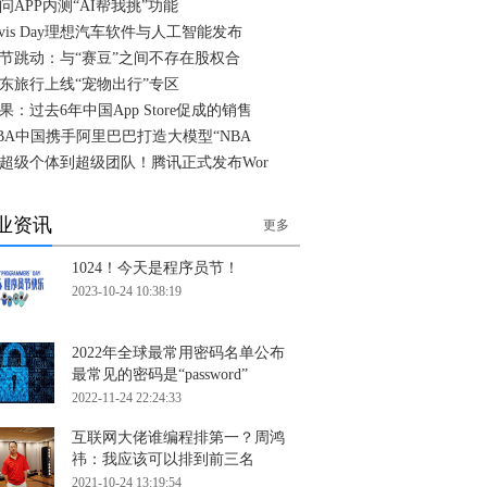
问APP内测“AI帮我挑”功能
ivis Day理想汽车软件与人工智能发布
节跳动：与“赛豆”之间不存在股权合
东旅行上线“宠物出行”专区
果：过去6年中国App Store促成的销售
BA中国携手阿里巴巴打造大模型“NBA
超级个体到超级团队！腾讯正式发布Wor
业资讯
更多
1024！今天是程序员节！
2023-10-24 10:38:19
2022年全球最常用密码名单公布
最常见的密码是“password”
2022-11-24 22:24:33
互联网大佬谁编程排第一？周鸿
祎：我应该可以排到前三名
2021-10-24 13:19:54