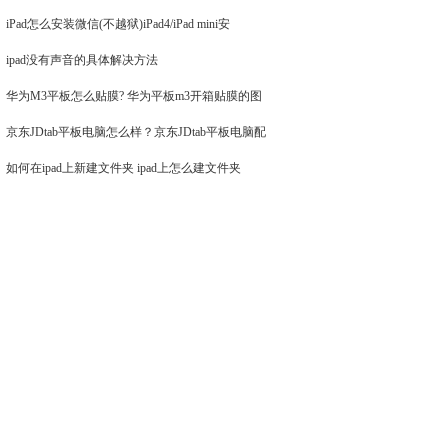
iPad怎么安装微信(不越狱)iPad4/iPad mini安
ipad没有声音的具体解决方法
华为M3平板怎么贴膜? 华为平板m3开箱贴膜的图
京东JDtab平板电脑怎么样？京东JDtab平板电脑配
如何在ipad上新建文件夹 ipad上怎么建文件夹