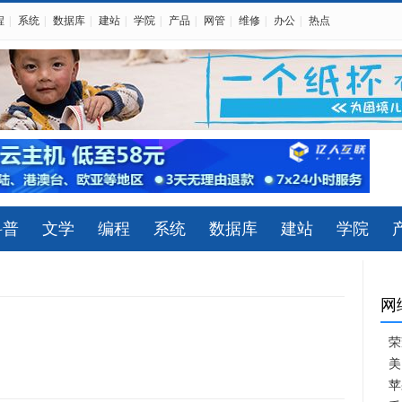
程
|
系统
|
数据库
|
建站
|
学院
|
产品
|
网管
|
维修
|
办公
|
热点
科普
文学
编程
系统
数据库
建站
学院
网
荣
美
苹