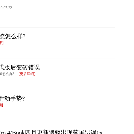
-07-22
系统怎么样?
细]
3.2正式版后变砖错误
6怎么办? ...
[更多详细]
滑动手势?
细]
ce Pro 4/Book四月更新遇驱出现蓝屏错误0x