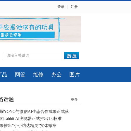
登录
|
注册
产品
网管
维修
办公
图片
络话题
更多
耀YOYO与微信AI生态合作成果正式落
团Tabbit AI浏览器正式推出1.0标准
果推出“小小访达精灵”实体徽章